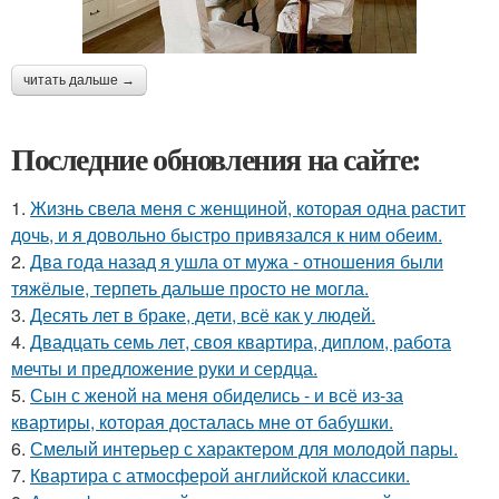
читать дальше →
Последние обновления на сайте:
1.
Жизнь свела меня с женщиной, которая одна растит
дочь, и я довольно быстро привязался к ним обеим.
2.
Два года назад я ушла от мужа - отношения были
тяжёлые, терпеть дальше просто не могла.
3.
Десять лет в браке, дети, всё как у людей.
4.
Двадцать семь лет, своя квартира, диплом, работа
мечты и предложение руки и сердца.
5.
Сын с женой на меня обиделись - и всё из-за
квартиры, которая досталась мне от бабушки.
6.
Смелый интерьер с характером для молодой пары.
7.
Квартира с атмосферой английской классики.