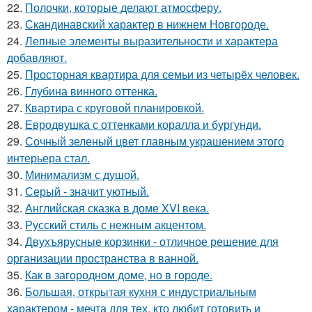
22.
Полочки, которые делают атмосферу.
23.
Скандинавский характер в нижнем Новгороде.
24.
Лепные элементы выразительности и характера
добавляют.
25.
Просторная квартира для семьи из четырёх человек.
26.
Глубина винного оттенка.
27.
Квартира с круговой планировкой.
28.
Евродвушка с оттенками коралла и бургунди.
29.
Сочный зеленый цвет главным украшением этого
интерьера стал.
30.
Минимализм с душой.
31.
Серый - значит уютный.
32.
Английская сказка в доме XVI века.
33.
Русский стиль с нежным акцентом.
34.
Двухъярусные корзинки - отличное решение для
организации пространства в ванной.
35.
Как в загородном доме, но в городе.
36.
Большая, открытая кухня с индустриальным
характером - мечта для тех, кто любит готовить и