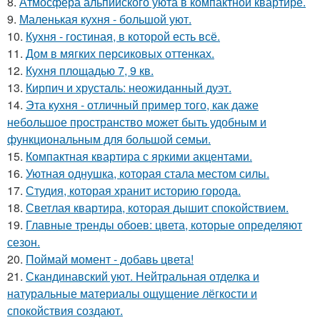
8.
Атмосфера альпийского уюта в компактной квартире.
9.
Маленькая кухня - большой уют.
10.
Кухня - гостиная, в которой есть всё.
11.
Дом в мягких персиковых оттенках.
12.
Кухня площадью 7, 9 кв.
13.
Кирпич и хрусталь: неожиданный дуэт.
14.
Эта кухня - отличный пример того, как даже
небольшое пространство может быть удобным и
функциональным для большой семьи.
15.
Компактная квартира с яркими акцентами.
16.
Уютная однушка, которая стала местом силы.
17.
Студия, которая хранит историю города.
18.
Светлая квартира, которая дышит спокойствием.
19.
Главные тренды обоев: цвета, которые определяют
сезон.
20.
Поймай момент - добавь цвета!
21.
Скандинавский уют. Нейтральная отделка и
натуральные материалы ощущение лёгкости и
спокойствия создают.