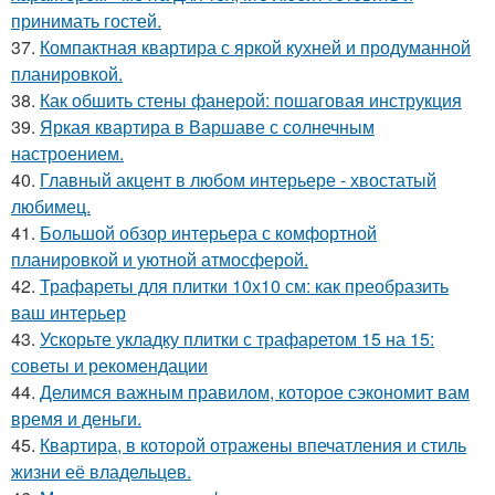
принимать гостей.
37.
Компактная квартира с яркой кухней и продуманной
планировкой.
38.
Как обшить стены фанерой: пошаговая инструкция
39.
Яркая квартира в Варшаве с солнечным
настроением.
40.
Главный акцент в любом интерьере - хвостатый
любимец.
41.
Большой обзор интерьера с комфортной
планировкой и уютной атмосферой.
42.
Трафареты для плитки 10х10 см: как преобразить
ваш интерьер
43.
Ускорьте укладку плитки с трафаретом 15 на 15:
советы и рекомендации
44.
Делимся важным правилом, которое сэкономит вам
время и деньги.
45.
Квартира, в которой отражены впечатления и стиль
жизни её владельцев.