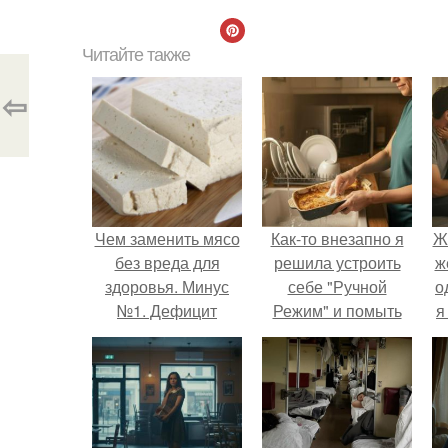
Читайте также
⇦
Чем заменить мясо
Как-то внезапно я
Ж
без вреда для
решила устроить
ж
здоровья. Минус
себе "Ручной
о
№1. Дефицит
Режим" и помыть
я
белков и других
посуду без помощи
питательных
техники.
веществ