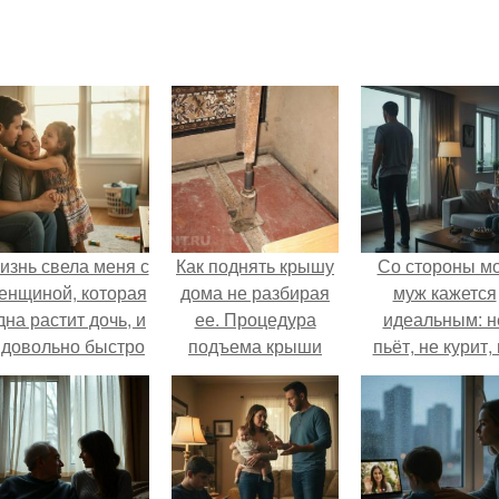
изнь свела меня с
Как поднять крышу
Со стороны м
енщиной, которая
дома не разбирая
муж кажется
дна растит дочь, и
ее. Процедура
идеальным: н
 довольно быстро
подъема крыши
пьёт, не курит,
привязался к ним
даёт поводов 
обеим.
ревности, с
ребёнком
справляется
отлично, да 