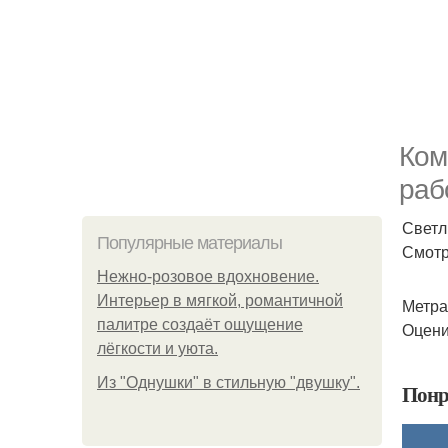
Ком
раб
Светл
Популярные материалы
Смотр
Нежно-розовое вдохновение.
Интерьер в мягкой, романтичной
Метраж
палитре создаёт ощущение
Оцени
лёгкости и уюта.
Из "Однушки" в стильную "двушку".
Понр