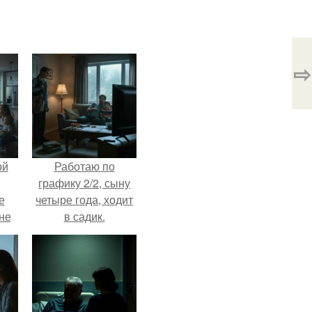
⇨
ой
Работаю по
графику 2/2, сыну
е
четыре года, ходит
 не
в садик.
для
и