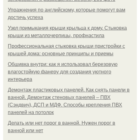
Упражнения по английскому, которые помогут вам
достичь успеха
Узел примыкания крыши крыльца к дому. Стыковка
крыши из металлочерпицы, профнастила
Профессиональная стыковка крыши пристройки с
крышей дома: основные принципы и приемы
Обшивка внутри: как я использовал березовую
влагостойкую фанеру для создания уютного
интерьера
Демонтаж пластиковых панелей. Как снять панели в
ванной. Демонтаж стеновых панелей – ПВХ
(Сэндвич), ДСП и МДФ. Способы крепления ПВХ
панелей на потолок
Делать или нет порог в ванной. Нужен порог в
ванной или нет