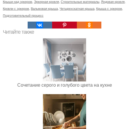
Крыши над эркером
,
Эркерная кровля
,
Строительные материалы
,
Яндовая кровля
,
Кровли с эркером
,
Вальмовая крыша
,
Четырехскатная крыша
,
Крыша с эркером
,
Подготовительный процесс
Читайте также
Сочетание серого и голубого цвета на кухне