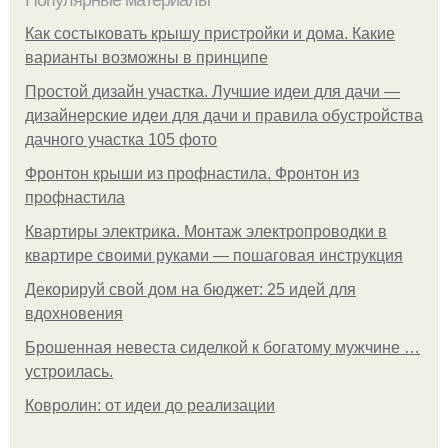
Популярные материалы
Как состыковать крышу пристройки и дома. Какие
варианты возможны в принципе
Простой дизайн участка. Лучшие идеи для дачи —
дизайнерские идеи для дачи и правила обустройства
дачного участка 105 фото
Фронтон крыши из профнастила. Фронтон из
профнастила
Квартиры электрика. Монтаж электропроводки в
квартире своими руками — пошаговая инструкция
Декорируй свой дом на бюджет: 25 идей для
вдохновения
Брошенная невеста сиделкой к богатому мужчине …
устроилась.
Ковролин: от идеи до реализации