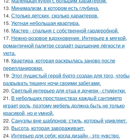
12.
Маленькая кухня с большим характером.
13.
Минимализм, в котором есть глубина.
14.
Столько детских, сколько характеров.
15.
Уютная небольшая квартира.
16.
Мастер - спальня с собственной гардеробной.
17.
Нежно-розовое вдохновение. Интерьер в мягкой,
романтичной палитре создаёт ощущение лёгкости и
уюта.
18.
Квартира, которая раскрылась заново после
перепланировки.
19.
Этот пушистый герой будто создан для того, чтобы
разрывать тишину ночи своими забегами.
20.
Светлый интерьер для отца и дочери - студентки.
21.
В небольших пространствах каждый сантиметр
играет роль, поэтому мебель должна быть не только
красивой, но и умной.
22.
Санузлы вне шаблонов: стиль, который удивляет.
23.
Высота, которая завораживает.
24.
Интерьер для себя: когда дизайн - это чувство.