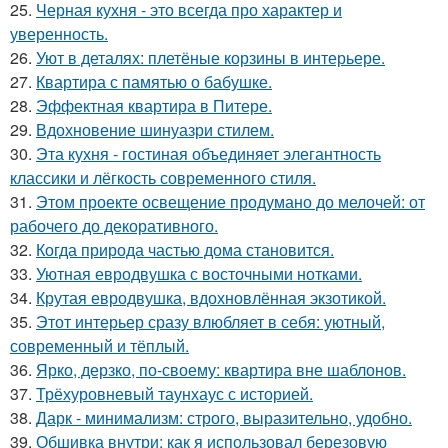
25.
Черная кухня - это всегда про характер и
уверенность.
26.
Уют в деталях: плетёные корзины в интерьере.
27.
Квартира с памятью о бабушке.
28.
Эффектная квартира в Питере.
29.
Вдохновение шинуазри стилем.
30.
Эта кухня - гостиная объединяет элегантность
классики и лёгкость современного стиля.
31.
Этом проекте освещение продумано до мелочей: от
рабочего до декоративного.
32.
Когда природа частью дома становится.
33.
Уютная евродвушка с восточными нотками.
34.
Крутая евродвушка, вдохновлённая экзотикой.
35.
Этот интерьер сразу влюбляет в себя: уютный,
современный и тёплый.
36.
Ярко, дерзко, по-своему: квартира вне шаблонов.
37.
Трёхуровневый таунхаус с историей.
38.
Дарк - минимализм: строго, выразительно, удобно.
39.
Обшивка внутри: как я использовал березовую