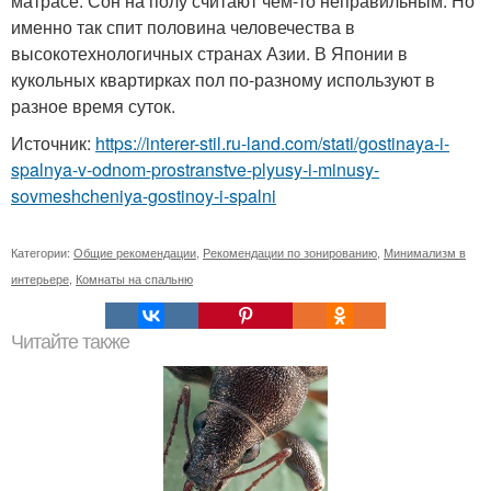
матрасе. Сон на полу считают чем-то неправильным. Но
именно так спит половина человечества в
высокотехнологичных странах Азии. В Японии в
кукольных квартирках пол по-разному используют в
разное время суток.
Источник:
https://interer-stil.ru-land.com/stati/gostinaya-i-
spalnya-v-odnom-prostranstve-plyusy-i-minusy-
sovmeshcheniya-gostinoy-i-spalni
Категории:
Общие рекомендации
,
Рекомендации по зонированию
,
Минимализм в
интерьере
,
Комнаты на спальню
Читайте также