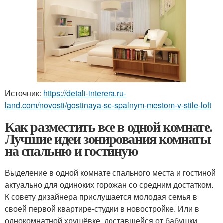
Источник:
https://detali-interera.ru-
land.com/novosti/gostinaya-so-spalnym-mestom-v-stile-loft
Как разместить все в одной комнате.
Лучшие идеи зонирования комнаты
на спальню и гостиную
Выделение в одной комнате спального места и гостиной
актуально для одиноких горожан со средним достатком.
К совету дизайнера прислушается молодая семья в
своей первой квартире-студии в новостройке. Или в
однокомнатной хрущёвке, доставшейся от бабушки.