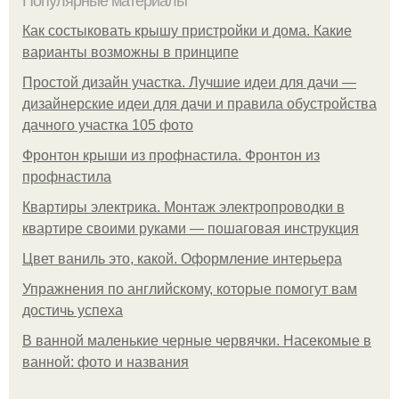
Популярные материалы
Как состыковать крышу пристройки и дома. Какие
варианты возможны в принципе
Простой дизайн участка. Лучшие идеи для дачи —
дизайнерские идеи для дачи и правила обустройства
дачного участка 105 фото
Фронтон крыши из профнастила. Фронтон из
профнастила
Квартиры электрика. Монтаж электропроводки в
квартире своими руками — пошаговая инструкция
Цвет ваниль это, какой. Оформление интерьера
Упражнения по английскому, которые помогут вам
достичь успеха
В ванной маленькие черные червячки. Насекомые в
ванной: фото и названия