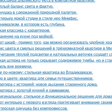
мосфера альпийского уюта в компактной квартире.
плый баланс света и фактур.
нушка в сдержанной природной палитре.
терьер яркой студии в стиле нео Мемфис.
нимализм, в котором есть глубина.
хая классика с характером.
анение на кухне под мойкой.
от шкаф - пример того, как можно организовать удобное хр
кс цвета и смелых решений в трёхкомнатной квартире в Ми
четание тёплой подсветки и натуральных веточек создаёт 
кая шторка не только скрывает содержимое тумбы, но и ст
иль вне времени.
е по-новому: стильная квартира во Владикавказе.
р в цвете: квартира для семьи путешественников.
артира с историей: новое дыхание старинного дома.
артира с золотой кухней и хаммамом.
игинальное, стильное и функциональное решение для дома
от интерьер с первого взгляда притягивает внимание свои
терская однушка без компромиссов.