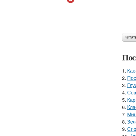
читат
Пос
1.
Как
2.
Пос
3.
Глу
4.
Сов
5.
Кар
6.
Кла
7.
Мин
8.
Зел
9.
Спо