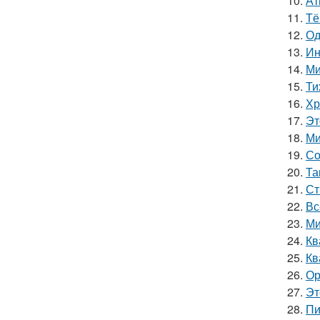
10.
Ат
11.
Тё
12.
Од
13.
Ин
14.
Ми
15.
Ти
16.
Хр
17.
Эт
18.
Ми
19.
Со
20.
Та
21.
Ст
22.
Вс
23.
Ми
24.
Кв
25.
Кв
26.
Ор
27.
Эт
28.
Пи