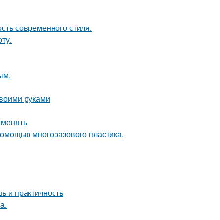
ость современного стиля.
ту.
ым.
своими руками
именять
 помощью многоразового пластика.
ь и практичность
а.