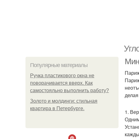
Угл
Мин
Популярные материалы
Париж
Ручка пластикового окна не
Париж
поворачивается вверх. Как
неотъ
самостояльно выполнить работу?
делая
Золото и молдинги: стильная
квартира в Петербурге.
1. Ве
Одним
Устан
кажды