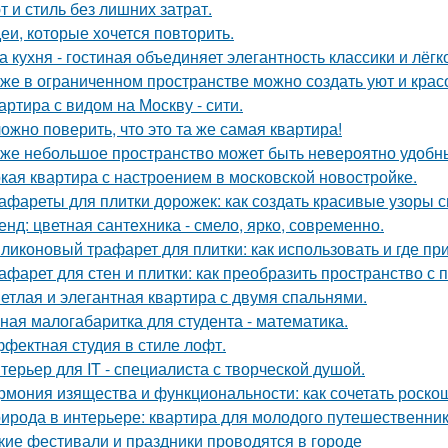
т и стиль без лишних затрат.
еи, которые хочется повторить.
а кухня - гостиная объединяет элегантность классики и лёгк
же в ограниченном пространстве можно создать уют и красо
артира с видом на Москву - сити.
ожно поверить, что это та же самая квартира!
же небольшое пространство может быть невероятно удобн
кая квартира с настроением в московской новостройке.
афареты для плитки дорожек: как создать красивые узоры 
енд: цветная сантехника - смело, ярко, современно.
ликоновый трафарет для плитки: как использовать и где пр
афарет для стен и плитки: как преобразить пространство с
етлая и элегантная квартира с двумя спальнями.
ная малогабаритка для студента - математика.
фектная студия в стиле лофт.
терьер для IT - специалиста с творческой душой.
рмония изящества и функциональности: как сочетать роскош
ирода в интерьере: квартира для молодого путешественник
кие фестивали и праздники проводятся в городе