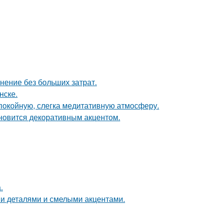
анение без больших затрат.
нске.
спокойную, слегка медитативную атмосферу.
ановится декоративным акцентом.
.
ми деталями и смелыми акцентами.