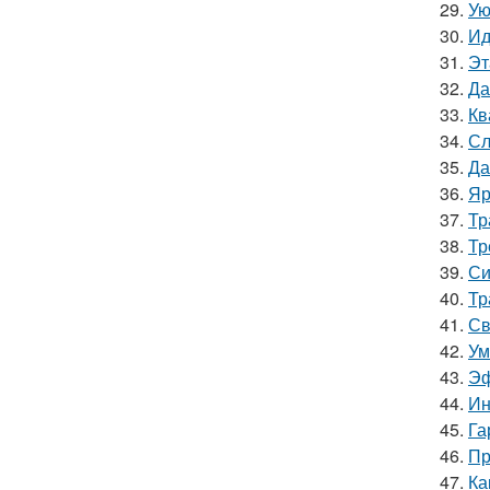
29.
Ую
30.
Ид
31.
Эт
32.
Да
33.
Кв
34.
Сл
35.
Да
36.
Яр
37.
Тр
38.
Тр
39.
Си
40.
Тр
41.
Св
42.
Ум
43.
Эф
44.
Ин
45.
Га
46.
Пр
47.
Ка