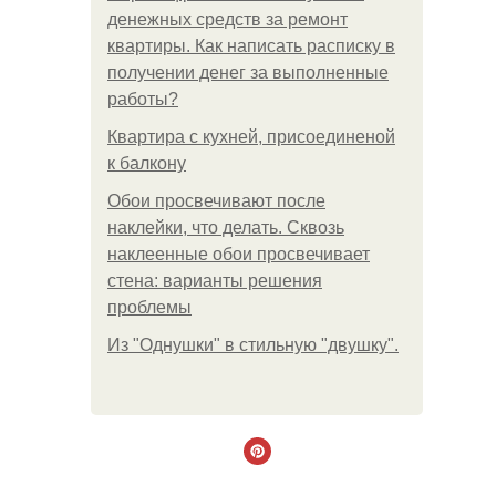
денежных средств за ремонт
квартиры. Как написать расписку в
получении денег за выполненные
работы?
Квартира с кухней, присоединеной
к балкону
Обои просвечивают после
наклейки, что делать. Сквозь
наклеенные обои просвечивает
стена: варианты решения
проблемы
Из "Однушки" в стильную "двушку".