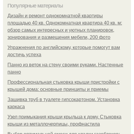
Популярные материалы
Дизайн и ремонт однокомнатной квартиры
площадью 40 кв. Однокомнатная квартира 40 кв. м:
обзор самых интересных и уютных планировок,
зонирования и размещения мебели, 200 фото
Упражнения по английскому, которые помогут вам
достичь успеха
Панно из веток на стену своими руками. Настенные
панно
Профессиональная стыковка крыши пристройки с
крышей дома: основные принципы и приемы
Зашивка труб в туалете гипсокартоном. Установка
каркаса
Узел примыкания крыши крыльца к дому. Стыковка
крыши из металлочерпицы, профнастила