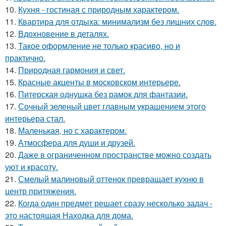
10.
Кухня - гостиная с природным характером.
11.
Квартира для отдыха: минимализм без лишних слов.
12.
Вдохновение в деталях.
13.
Такое оформление не только красиво, но и
практично.
14.
Природная гармония и свет.
15.
Красные акценты в московском интерьере.
16.
Питерская однушка без рамок для фантазии.
17.
Сочный зеленый цвет главным украшением этого
интерьера стал.
18.
Маленькая, но с характером.
19.
Атмосфера для души и друзей.
20.
Даже в ограниченном пространстве можно создать
уют и красоту.
21.
Смелый малиновый оттенок превращает кухню в
центр притяжения.
22.
Когда один предмет решает сразу несколько задач -
это настоящая Находка для дома.