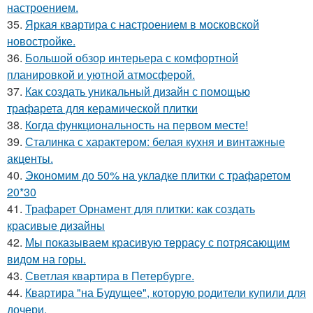
настроением.
35.
Яркая квартира с настроением в московской
новостройке.
36.
Большой обзор интерьера с комфортной
планировкой и уютной атмосферой.
37.
Как создать уникальный дизайн с помощью
трафарета для керамической плитки
38.
Когда функциональность на первом месте!
39.
Сталинка с характером: белая кухня и винтажные
акценты.
40.
Экономим до 50% на укладке плитки с трафаретом
20*30
41.
Трафарет Орнамент для плитки: как создать
красивые дизайны
42.
Мы показываем красивую террасу с потрясающим
видом на горы.
43.
Светлая квартира в Петербурге.
44.
Квартира "на Будущее", которую родители купили для
дочери.