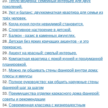
23.
Тепло модерна: семейный интерьер для двух
поколений.
24.
Уют и баланс: двухкомнатная квартира для семьи из
трёх человек.
25.
Когда кухня почти невидимой становится.
26.
Спортивное настроение в детской.
27.
Балкон - оазис в каменных джунглях.
28.
Детская без ярких кричащих акцентов - и это
прекрасно.
29.
Акцент на красный: смелый интерьер.
30.
Компактная квартира с яркой кухней и продуманной
планировкой.
31.
Можно ли обшивать стены фанерой внутри дома:
плюсы и минусы
32.
Полное руководство: как обшить наружные стены
фанерой шаг за шагом
33.
Преимущества отделки каркасного дома фанерой:
советы и рекомендации
34.
Современная классика с жизнерадостным