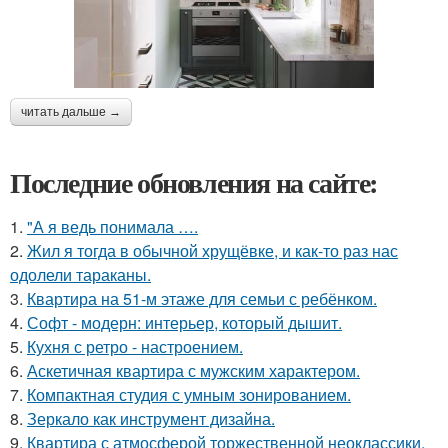
читать дальше →
Последние обновления на сайте:
1.
"А я ведь понимала ….
2.
Жил я тогда в обычной хрущёвке, и как-то раз нас
одолели тараканы.
3.
Квартира на 51-м этаже для семьи с ребёнком.
4.
Софт - модерн: интерьер, который дышит.
5.
Кухня с ретро - настроением.
6.
Аскетичная квартира с мужским характером.
7.
Компактная студия с умным зонированием.
8.
Зеркало как инструмент дизайна.
9.
Квартира с атмосферой торжественной неоклассики.