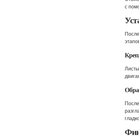
с пом
Уст
После
этапо
Креп
Листы
двигая
Обра
После
разгл
гладк
Фин