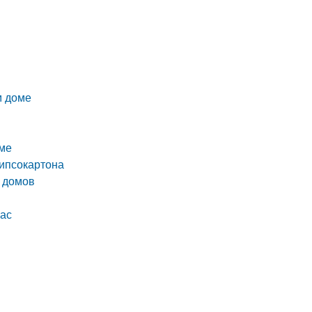
м доме
оме
гипсокартона
х домов
кас