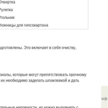
Отвертка
Рулетка
Угольник
Ножницы для гипсокартона
дготовлены. Это включает в себя очистку,
ериалы, которые могут препятствовать прочному
 их необходимо заделать шпаклевкой и дать
⇨
ительные неровности, их нужно выровнять с