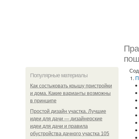
Пра
пош
Сод
Популярные материалы
П
Как состыковать крышу пристройки
и дома. Какие варианты возможны
в принципе
Простой дизайн участка. Лучшие
идеи для дачи — дизайнерские
идеи для дачи и правила
обустройства дачного участка 105