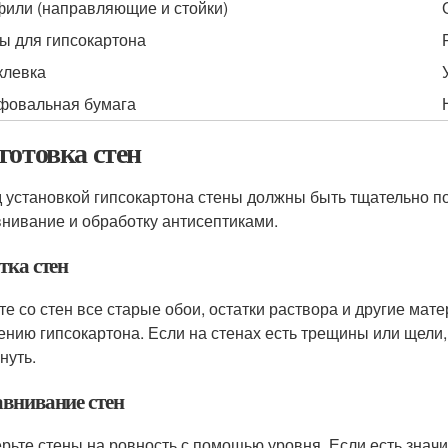
или (направляющие и стойки)
ы для гипсокартона
левка
овальная бумага
готовка стен
 установкой гипсокартона стены должны быть тщательно по
нивание и обработку антисептиками.
тка стен
те со стен все старые обои, остатки раствора и другие мат
ению гипсокартона. Если на стенах есть трещины или щели,
нуть.
внивание стен
рьте стены на ровность с помощью уровня. Если есть знач