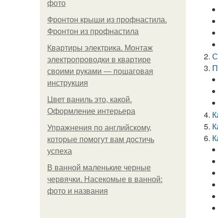
фото
Фронтон крыши из профнастила.
Фронтон из профнастила
Квартиры электрика. Монтаж
С
электропроводки в квартире
П
своими руками — пошаговая
инструкция
Цвет ваниль это, какой.
Оформление интерьера
К
К
Упражнения по английскому,
К
которые помогут вам достичь
успеха
В ванной маленькие черные
червячки. Насекомые в ванной:
фото и названия