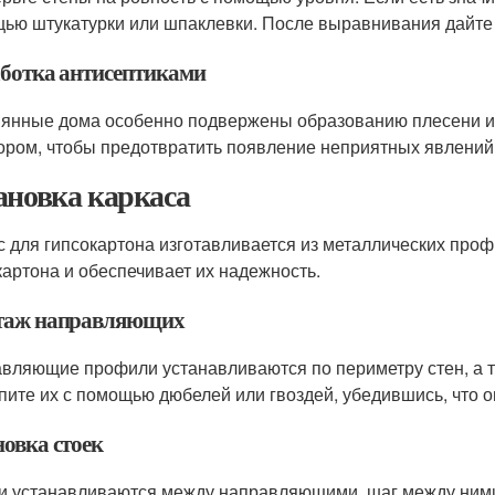
ью штукатурки или шпаклевки. После выравнивания дайте 
ботка антисептиками
янные дома особенно подвержены образованию плесени и 
ором, чтобы предотвратить появление неприятных явлений
ановка каркаса
с для гипсокартона изготавливается из металлических проф
картона и обеспечивает их надежность.
аж направляющих
вляющие профили устанавливаются по периметру стен, а т
пите их с помощью дюбелей или гвоздей, убедившись, что 
новка стоек
и устанавливаются между направляющими, шаг между ними 