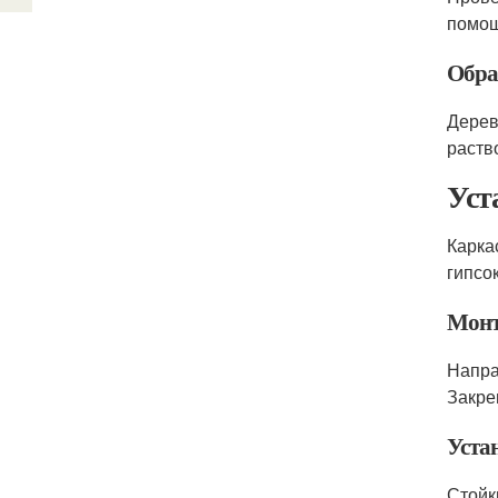
помощ
Обра
Дерев
раств
Уст
Карка
гипсо
Монт
Напра
Закре
Уста
Стойк