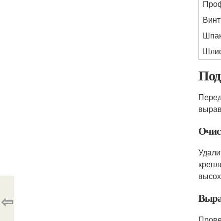
Проф
Винт
Шпак
Шлиф
Под
Перед
вырав
Очис
Удали
крепл
высох
⇦
Выра
Прове