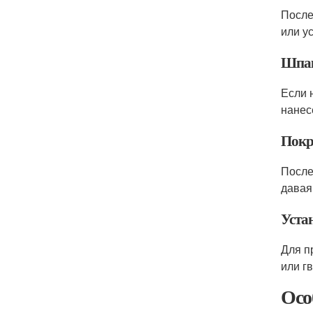
После
или у
Шпак
Если 
нанес
Покр
После
давая
Уста
Для п
или г
Осо