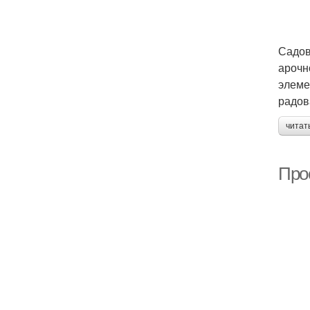
Садов
арочн
элеме
радов
читат
Про