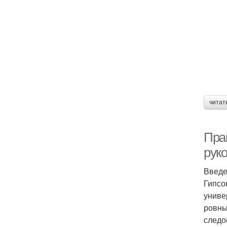
читат
Пра
рук
Введ
Гипсо
униве
ровны
следо