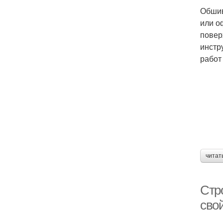
Обшив
или о
повер
инстр
работ
читат
Стр
сво