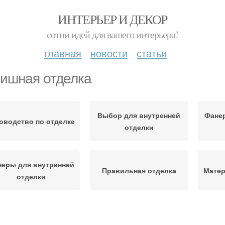
ИНТЕРЬЕР И ДЕКОР
сотни идей для вашего интерьера!
главная
новости
статьи
ишная отделка
Выбор для внутренней
Фанер
оводство по отделке
отделки
еры для внутренней
Правильная отделка
Матер
отделки
Гипсокартон для
Вагонки для отделки
Фан