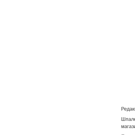
Редак
Шпале
магаз