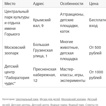
Место
Адрес
Особенности
Цена
Центральный
Аттракционы,
парк культуры
Крымский
детские
Бесплат
и отдыха
вал, 9
площадки,
вход
имени
каток
Горького
Многие
Большая
Московский
животные,
От 500
Грузинская
зоопарк
детская
рублей
улица, 1
площадка
Детский
Пресненская
Мастер-
центр
От 1000
набережная,
классы, игры,
"Лаборатория
рублей
12
эксперименты
чудес"
Категории:
Центральный парк
,
Музеи для детей
,
Московский зоопарк
,
Детский
музей
,
Детские центры
,
Детский центр
,
Водные парки
,
Водный парк
,
Советы по