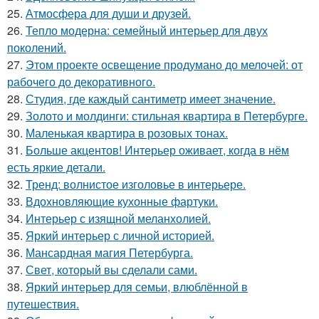
25.
Атмосфера для души и друзей.
26.
Тепло модерна: семейный интерьер для двух
поколений.
27.
Этом проекте освещение продумано до мелочей: от
рабочего до декоративного.
28.
Студия, где каждый сантиметр имеет значение.
29.
Золото и молдинги: стильная квартира в Петербурге.
30.
Маленькая квартира в розовых тонах.
31.
Больше акцентов! Интерьер оживает, когда в нём
есть яркие детали.
32.
Тренд: волнистое изголовье в интерьере.
33.
Вдохновляющие кухонные фартуки.
34.
Интерьер с изящной меланхолией.
35.
Яркий интерьер с личной историей.
36.
Мансардная магия Петербурга.
37.
Свет, который вы сделали сами.
38.
Яркий интерьер для семьи, влюблённой в
путешествия.