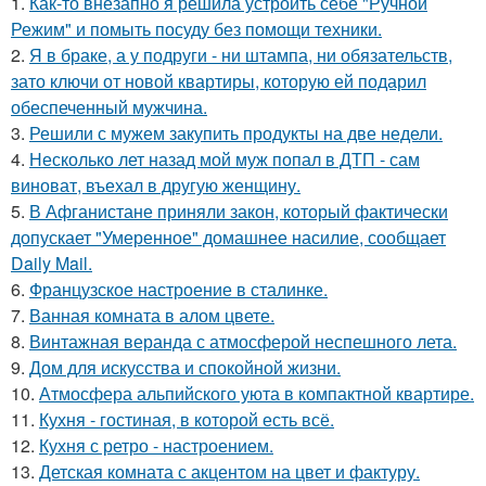
1.
Как-то внезапно я решила устроить себе "Ручной
Режим" и помыть посуду без помощи техники.
2.
Я в браке, а у подруги - ни штампа, ни обязательств,
зато ключи от новой квартиры, которую ей подарил
обеспеченный мужчина.
3.
Решили с мужем закупить продукты на две недели.
4.
Несколько лет назад мой муж попал в ДТП - сам
виноват, въехал в другую женщину.
5.
В Афганистане приняли закон, который фактически
допускает "Умеренное" домашнее насилие, сообщает
Daily Mail.
6.
Французское настроение в сталинке.
7.
Ванная комната в алом цвете.
8.
Винтажная веранда с атмосферой неспешного лета.
9.
Дом для искусства и спокойной жизни.
10.
Атмосфера альпийского уюта в компактной квартире.
11.
Кухня - гостиная, в которой есть всё.
12.
Кухня с ретро - настроением.
13.
Детская комната с акцентом на цвет и фактуру.