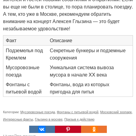
вы еще не были в столице, то пора планировать поездку.
А тем, кто уже в Москве, рекомендуем обратить
внимание на концерт Алексея Глызина — это будет
незабываемое удовольствие!
Факт
Описание
Подземелья под
Секретные бункеры и подземные
Кремлем
сооружения
Мусоровозные
Уникальная система вывоза
поезда
мусора в начале XX века
Фонтаны с
Фонтаны, вода из которых
питьевой водой
пригодна для питья
Категории:
Мусоровозные поезда
,
Фонтаны с питьевой водой
,
Московский зоопарк
,
Интересные факты
,
Глызино в москве
,
Призыв к действию