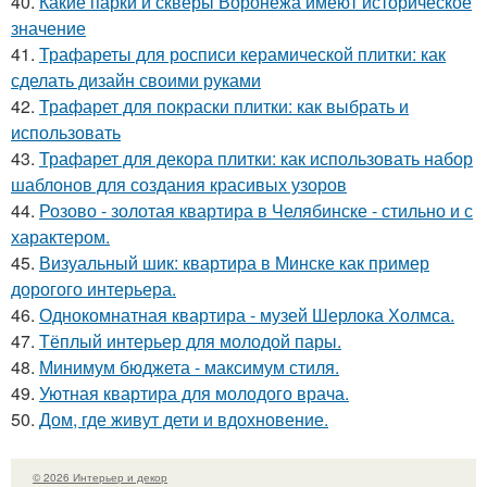
40.
Какие парки и скверы Воронежа имеют историческое
значение
41.
Трафареты для росписи керамической плитки: как
сделать дизайн своими руками
42.
Трафарет для покраски плитки: как выбрать и
использовать
43.
Трафарет для декора плитки: как использовать набор
шаблонов для создания красивых узоров
44.
Розово - золотая квартира в Челябинске - стильно и с
характером.
45.
Визуальный шик: квартира в Минске как пример
дорогого интерьера.
46.
Однокомнатная квартира - музей Шерлока Холмса.
47.
Тёплый интерьер для молодой пары.
48.
Минимум бюджета - максимум стиля.
49.
Уютная квартира для молодого врача.
50.
Дом, где живут дети и вдохновение.
© 2026 Интерьер и декор