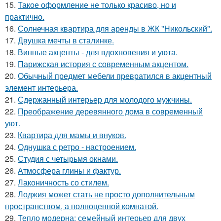
15.
Такое оформление не только красиво, но и
практично.
16.
Солнечная квартира для аренды в ЖК "Никольский".
17.
Двушка мечты в сталинке.
18.
Винные акценты - для вдохновения и уюта.
19.
Парижская история с современным акцентом.
20.
Обычный предмет мебели превратился в акцентный
элемент интерьера.
21.
Сдержанный интерьер для молодого мужчины.
22.
Преображение деревянного дома в современный
уют.
23.
Квартира для мамы и внуков.
24.
Однушка с ретро - настроением.
25.
Студия с четырьмя окнами.
26.
Атмосфера глины и фактур.
27.
Лаконичность со стилем.
28.
Лоджия может стать не просто дополнительным
пространством, а полноценной комнатой.
29.
Тепло модерна: семейный интерьер для двух