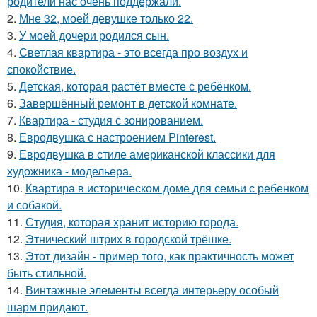
родители нас очень поддержали.
2.
Мне 32, моей девушке только 22.
3.
У моей дочери родился сын.
4.
Светлая квартира - это всегда про воздух и
спокойствие.
5.
Детская, которая растёт вместе с ребёнком.
6.
Завершённый ремонт в детской комнате.
7.
Квартира - студия с зонированием.
8.
Евродвушка с настроением Pinterest.
9.
Евродвушка в стиле американской классики для
художника - модельера.
10.
Квартира в историческом доме для семьи с ребенком
и собакой.
11.
Студия, которая хранит историю города.
12.
Этнический штрих в городской трёшке.
13.
Этот дизайн - пример того, как практичность может
быть стильной.
14.
Винтажные элементы всегда интерьеру особый
шарм придают.