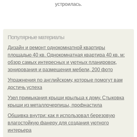
устроилась.
Популярные материалы
Дизайн и ремонт однокомнатной квартиры
площадью 40 кв. Однокомнатная квартира 40 кв. м:
обзор самых интересных и уютных планировок,
зонирования и размещения мебели, 200 фото
Упражнения по английскому, которые помогут вам
достичь успеха
Узел примыкания крыши крыльца к дому. Стыковка
крыши из металлочерпицы, профнастила
Обшивка внутри: как я использовал березовую
влагостойкую фанеру для создания уютного
интерьера