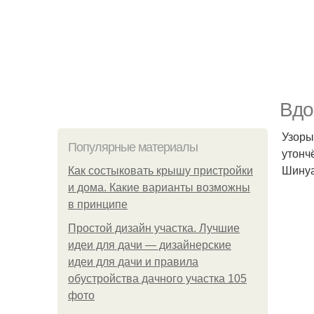
Вдо
Узоры
Популярные материалы
утонч
Шинуа
Как состыковать крышу пристройки
и дома. Какие варианты возможны
в принципе
Простой дизайн участка. Лучшие
идеи для дачи — дизайнерские
идеи для дачи и правила
обустройства дачного участка 105
фото