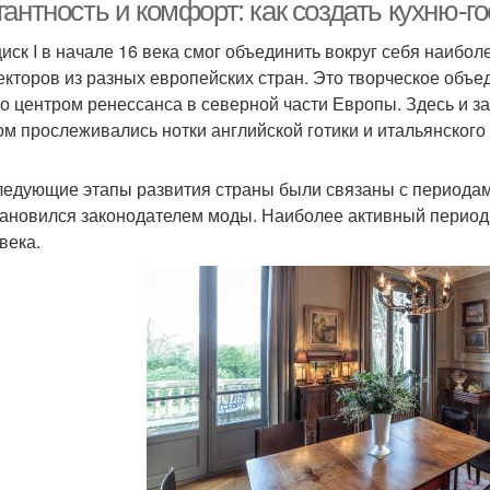
ранцузского стиля
гантность и комфорт: как создать кухню-
иск I в начале 16 века смог объединить вокруг себя наибо
екторов из разных европейских стран. Это творческое объ
ло центром ренессанса в северной части Европы. Здесь и з
ом прослеживались нотки английской готики и итальянского
ледующие этапы развития страны были связаны с периода
тановился законодателем моды. Наиболее активный период
века.