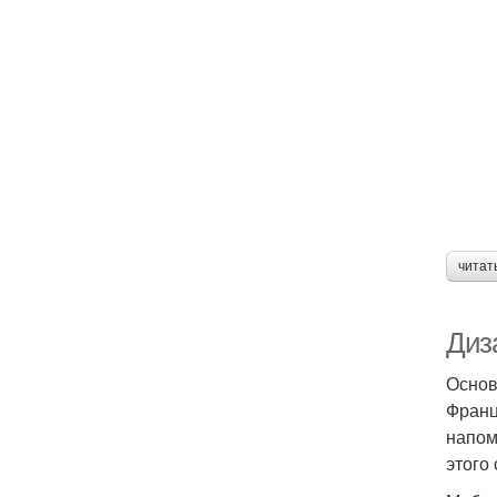
читат
Диза
Основ
Франц
напом
этого