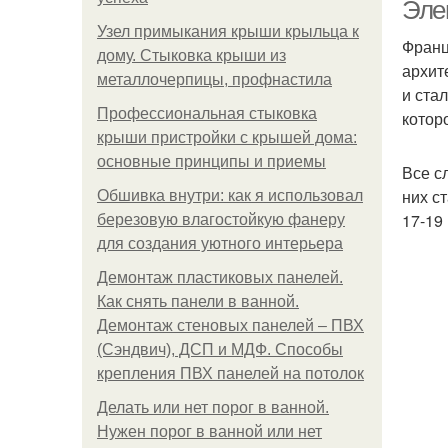
ф
Эле
Узел примыкания крыши крыльца к
Франц
дому. Стыковка крыши из
архит
металлочерпицы, профнастила
и ста
Профессиональная стыковка
котор
крыши пристройки с крышей дома:
основные принципы и приемы
Все с
них с
Обшивка внутри: как я использовал
17-19 
березовую влагостойкую фанеру
для создания уютного интерьера
Демонтаж пластиковых панелей.
Как снять панели в ванной.
Демонтаж стеновых панелей – ПВХ
(Сэндвич), ДСП и МДФ. Способы
крепления ПВХ панелей на потолок
Делать или нет порог в ванной.
Нужен порог в ванной или нет