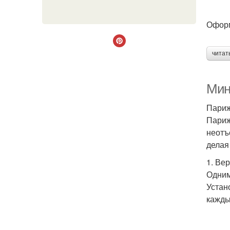
Оформ
читат
Мин
Париж
Париж
неотъ
делая
1. Ве
Одним
Устан
кажды