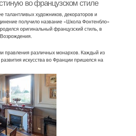
однушки
гостиную во французском стиле
лее талантливых художников, декораторов и
единение получило название «Школа Фонтенбло»
ародился оригинальный французский стиль, в
 Возрождения.
ми правления различных монархов. Каждый из
 развития искусства во Франции пришелся на