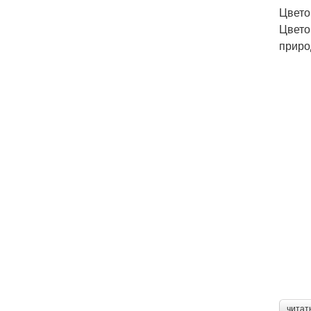
Цвето
Цвето
приро
читат