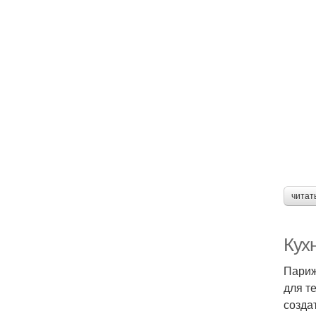
читат
Кухн
Париж
для т
созда