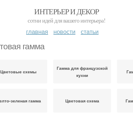
ИНТЕРЬЕР И ДЕКОР
сотни идей для вашего интерьера!
главная
новости
статьи
товая гамма
Гамма для французской
Цветовые схемы
Га
кухни
елто-зеленая гамма
Цветовая схема
Гам
Гамма для
Гамма для кухни
Гам