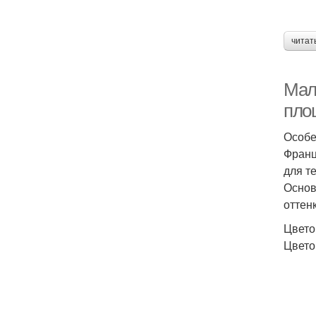
читат
Мал
пло
Особе
Франц
для т
Основ
оттен
Цвето
Цвето