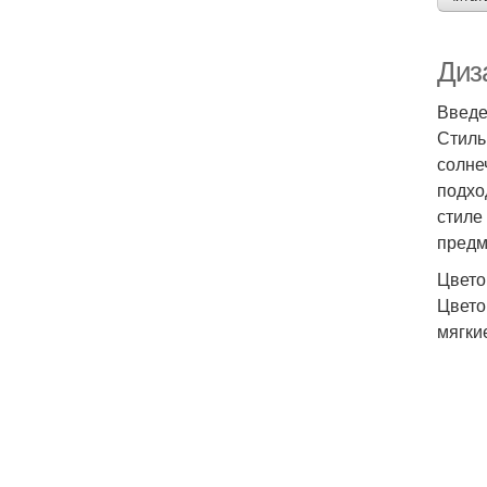
Диз
Введе
Стиль
солне
подхо
стиле
предм
Цвето
Цвето
мягки