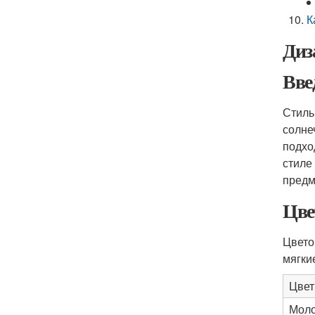
К
Диз
Вве
Стиль
солне
подхо
стиле
предм
Цве
Цвето
мягки
Цвет
Моло