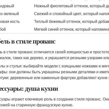
андовый
Нежный фиолетовый оттенок, который до
о-зеленый
Свежий и спокойный цвет, который напо
овая кость
Теплый бежевый оттенок, который добав
бой
Мягкий синий оттенок, который напомина
ель в стиле прованс
ь в стиле прованс отличается своей изящностью и простот
иалов, таких как дерево, и украшается резными узорами и
лы и стулья: выбирайте модели с изящными ножками и мяг
фы: они должны быть украшены резными деталями и иметь 
туки: деревянные или каменные фартуки добавляют кухне 
ессуары: душа кухни
суары играют ключевую роль в создании стиля прованс. Он
хожей на старинную французскую кухню.