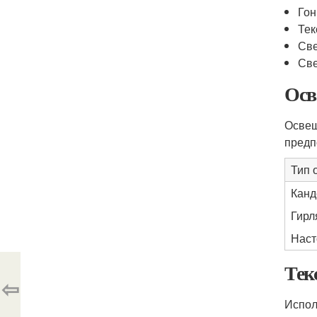
Гон
Тек
Све
Све
Осв
Освещ
предп
Тип 
Канд
Гирл
Наст
Тек
⇦
Испол