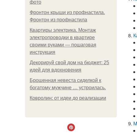
фото
Фронтон крыши из профнастила.
Фронтон из профнастила
Квартиры электрика. Монтаж
К
электропроводки в квартире
своими руками — пошаговая
инструкция
Декорируй свой дом на бюджет: 25
идей для вдохновения
Брошенная невеста сиделкой к
богатому мужчине … устроилась.
Ковролин: от идеи до реализации
М