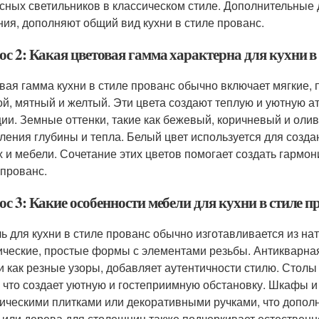
сных светильников в классическом стиле. Дополнительные 
ния, дополняют общий вид кухни в стиле прованс.
с 2: Какая цветовая гамма характерна для кухни в
вая гамма кухни в стиле прованс обычно включает мягкие, п
ой, мятный и желтый. Эти цвета создают теплую и уютную
ии. Земные оттенки, такие как бежевый, коричневый и олив
ления глубины и тепла. Белый цвет используется для созд
х и мебели. Сочетание этих цветов помогает создать гармо
 прованс.
с 3: Какие особенности мебели для кухни в стиле п
ь для кухни в стиле прованс обычно изготавливается из нат
ические, простые формы с элементами резьбы. Антикварна
и как резные узоры, добавляет аутентичности стилю. Столы
, что создает уютную и гостеприимную обстановку. Шкафы 
ическими плитками или декоративными ручками, что допол
 или дерева для столешниц также подчеркивает естественно