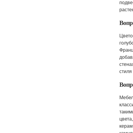
подве
расте
Вопро
Цвето
голуб
Франц
добав
стена
стиля
Вопро
Мебел
класс
таким
цвета
керам
камня