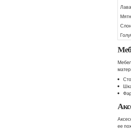
Лав
Мятн
Слон
Голу
Меб
Мебел
матер
Сто
Шка
Фар
Акс
Аксес
ее по