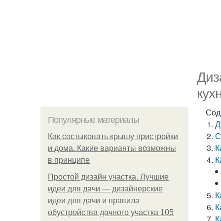
Диз
кух
Сод
Популярные материалы
Д
С
Как состыковать крышу пристройки
К
и дома. Какие варианты возможны
К
в принципе
Простой дизайн участка. Лучшие
идеи для дачи — дизайнерские
К
идеи для дачи и правила
К
обустройства дачного участка 105
К