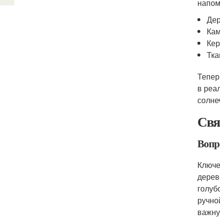
напом
Дер
Кам
Кер
Тка
Тепер
в реа
солне
Свя
Вопр
Ключе
дерев
голуб
ручно
важну