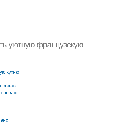
дать уютную французскую
кую кухню
 прованс
 прованс
ванс