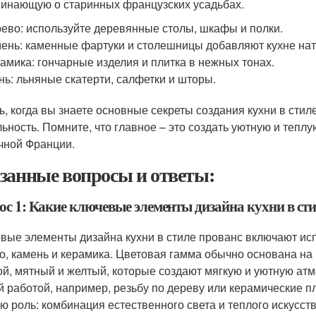
инающую о старинных французских усадьбах.
ево: используйте деревянные столы, шкафы и полки.
ень: каменные фартуки и столешницы добавляют кухне нат
амика: гончарные изделия и плитка в нежных тонах.
нь: льняные скатерти, салфетки и шторы.
ь, когда вы знаете основные секреты создания кухни в сти
льность. Помните, что главное – это создать уютную и тепл
чной Франции.
занные вопросы и ответы:
ос 1: Какие ключевые элементы дизайна кухни в сти
вые элементы дизайна кухни в стиле прованс включают исп
о, камень и керамика. Цветовая гамма обычно основана на 
ой, мятный и желтый, которые создают мягкую и уютную ат
й работой, например, резьбу по дереву или керамические п
ю роль: комбинация естественного света и теплого искусст