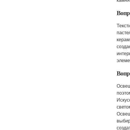
Вопро
Текст
пасте
керам
созда
интер
элеме
Вопро
Освещ
поэто
Искус
свето
Освещ
выбир
созда