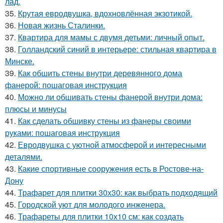
лад.
35.
Крутая евродвушка, вдохновлённая экзотикой.
36.
Новая жизнь Сталинки.
37.
Квартира для мамы с двумя детьми: личный опыт.
38.
Голландский синий в интерьере: стильная квартира в
Минске.
39.
Как обшить стены внутри деревянного дома
фанерой: пошаговая инструкция
40.
Можно ли обшивать стены фанерой внутри дома:
плюсы и минусы
41.
Как сделать обшивку стены из фанеры своими
руками: пошаговая инструкция
42.
Евродвушка с уютной атмосферой и интересными
деталями.
43.
Какие спортивные сооружения есть в Ростове-на-
Дону
44.
Трафарет для плитки 30х30: как выбрать подходящий
45.
Городской уют для молодого инженера.
46.
Трафареты для плитки 10х10 см: как создать