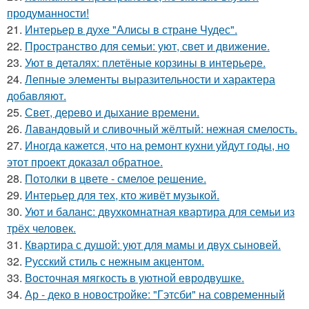
продуманности!
21.
Интерьер в духе "Алисы в стране Чудес".
22.
Пространство для семьи: уют, свет и движение.
23.
Уют в деталях: плетёные корзины в интерьере.
24.
Лепные элементы выразительности и характера
добавляют.
25.
Свет, дерево и дыхание времени.
26.
Лавандовый и сливочный жёлтый: нежная смелость.
27.
Иногда кажется, что на ремонт кухни уйдут годы, но
этот проект доказал обратное.
28.
Потолки в цвете - смелое решение.
29.
Интерьер для тех, кто живёт музыкой.
30.
Уют и баланс: двухкомнатная квартира для семьи из
трёх человек.
31.
Квартира с душой: уют для мамы и двух сыновей.
32.
Русский стиль с нежным акцентом.
33.
Восточная мягкость в уютной евродвушке.
34.
Ар - деко в новостройке: "Гэтсби" на современный