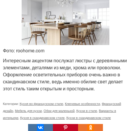
Фото: roohome.com
Интересным акцентом послужат люстры с деревянными
элементами, деталями из меди, хрома или проволоки.
Оформление осветительных приборов очень важно в
скандинавском стиле, ведь именно обилие свет делает
этот стиль таким открытым и просторным.
Категории:
Кухня во французском стиле
,
Ключевые особенности
,
Французский
дизайн
,
Мебель для кухни
,
Обои для маленькой
,
Кухни в стиле
,
Варианты в
интерьере
,
Кухня в скандинавском стиле
,
Кухни в скандинавском стиле