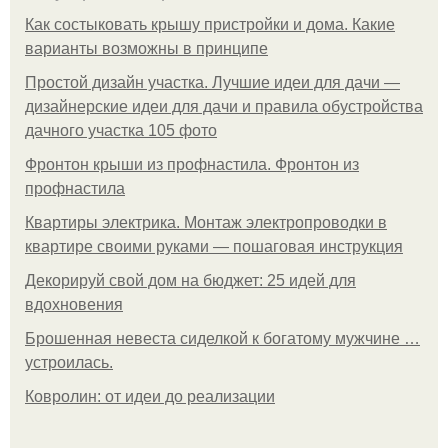
Как состыковать крышу пристройки и дома. Какие
варианты возможны в принципе
Простой дизайн участка. Лучшие идеи для дачи —
дизайнерские идеи для дачи и правила обустройства
дачного участка 105 фото
Фронтон крыши из профнастила. Фронтон из
профнастила
Квартиры электрика. Монтаж электропроводки в
квартире своими руками — пошаговая инструкция
Декорируй свой дом на бюджет: 25 идей для
вдохновения
Брошенная невеста сиделкой к богатому мужчине …
устроилась.
Ковролин: от идеи до реализации