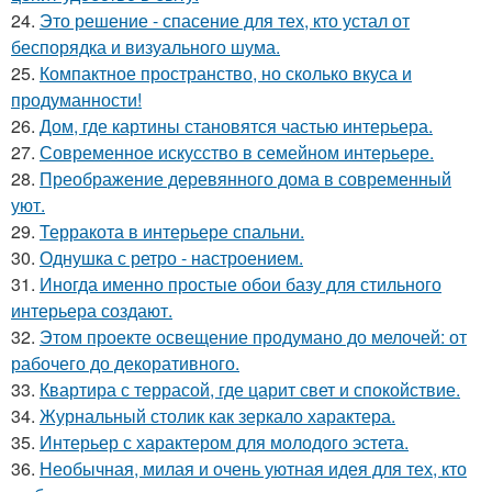
24.
Это решение - спасение для тех, кто устал от
беспорядка и визуального шума.
25.
Компактное пространство, но сколько вкуса и
продуманности!
26.
Дом, где картины становятся частью интерьера.
27.
Современное искусство в семейном интерьере.
28.
Преображение деревянного дома в современный
уют.
29.
Терракота в интерьере спальни.
30.
Однушка с ретро - настроением.
31.
Иногда именно простые обои базу для стильного
интерьера создают.
32.
Этом проекте освещение продумано до мелочей: от
рабочего до декоративного.
33.
Квартира с террасой, где царит свет и спокойствие.
34.
Журнальный столик как зеркало характера.
35.
Интерьер с характером для молодого эстета.
36.
Необычная, милая и очень уютная идея для тех, кто