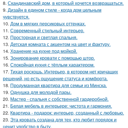
8.
Скандинавский дом, в который хочется возвращаться.
9.
Дизайн в едином стиле - когда дом цельным
чувствуется.
10.
Дом в мягких персиковых оттенках.
11.
Современный стильный интерьер.
12.
Просторная и светлая спальня.
13.
Детская комната с акцентом на цвет и фактуру.
14.
Хранение на кухне под мойкой.
15.
Зонирование кровати с помощью штор.
16.
Спокойная кухня с тёплым характером.
17.
Тихая роскошь. Интерьер, в котором нет кричащих
решений, но есть ощущение статуса и комфорта.
18.
Продуманная квартира для семьи из Минска.
19.
Однушка для молодой пары.
20.
Мастер - спальня с собственной гардеробной.
21.
Белая мебель в интерьере: чистота и гармония.
22.
Квартира - подарок: интерьер, созданный с любовью.
23.
Эта кровать создана для тех, кто любит порядок и
ценит удобство в быту.