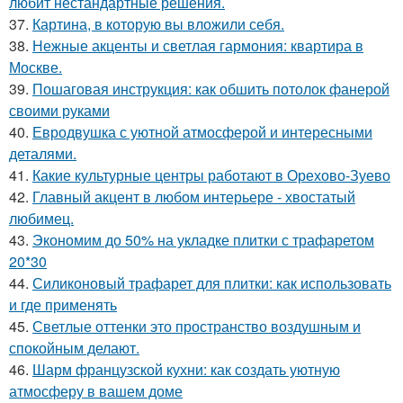
любит нестандартные решения.
37.
Картина, в которую вы вложили себя.
38.
Нежные акценты и светлая гармония: квартира в
Москве.
39.
Пошаговая инструкция: как обшить потолок фанерой
своими руками
40.
Евродвушка с уютной атмосферой и интересными
деталями.
41.
Какие культурные центры работают в Орехово-Зуево
42.
Главный акцент в любом интерьере - хвостатый
любимец.
43.
Экономим до 50% на укладке плитки с трафаретом
20*30
44.
Силиконовый трафарет для плитки: как использовать
и где применять
45.
Светлые оттенки это пространство воздушным и
спокойным делают.
46.
Шарм французской кухни: как создать уютную
атмосферу в вашем доме