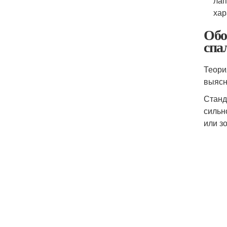
лап
хар
Обо
спа
Теори
выясн
Станд
сильн
или з