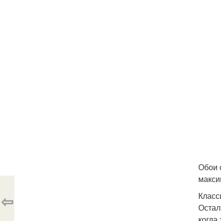
Обои 
макси
Класс
⇦
Остал
когда