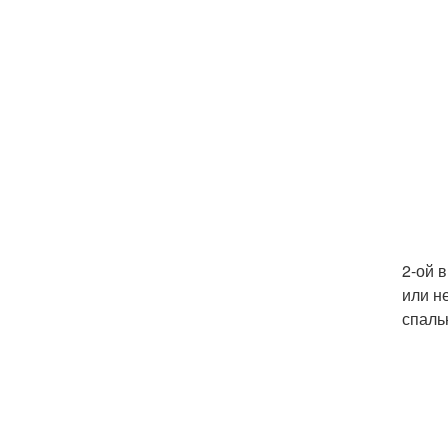
2-ой 
или н
спаль