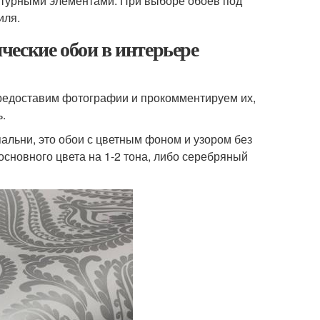
актурными элементами. При выборе обоев под
иля.
еские обои в интерьере
предоставим фотографии и прокомментируем их,
.
альни, это обои с цветным фоном и узором без
основного цвета на 1-2 тона, либо серебряный