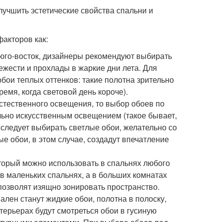
чшить эстетические свойства спальни и
факторов как:
 юго-восток, дизайнеры рекомендуют выбирать
ежести и прохлады в жаркие дни лета. Для
бои теплых оттенков: такие полотна зрительно
емя, когда световой день короче).
естественного освещения, то выбор обоев по
льно искусственным освещением (такое бывает,
т следует выбирать светлые обои, желательно со
 обои, в этом случае, создадут впечатление
торый можно использовать в спальнях любого
в маленьких спальнях, а в больших комнатах
позволят изящно зонировать пространство.
лен станут жидкие обои, полотна в полоску,
терьерах будут смотреться обои в гусиную