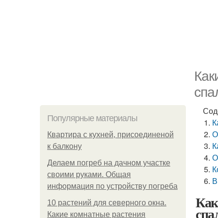
Как
спа
Сод
Популярные материалы
К
О
Квартира с кухней, присоединеной
К
к балкону
О
Делаем погреб на дачном участке
К
своими руками. Общая
В
информация по устройству погреба
Как
10 растений для северного окна.
спа
Какие комнатные растения