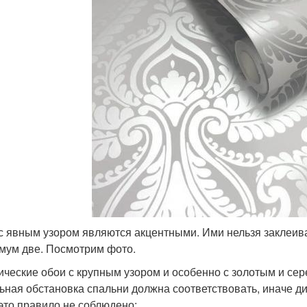
с явным узором являются акцентными. Ими нельзя заклеиват
мум две. Посмотрим фото.
ические обои с крупным узором и особенно с золотым и се
ьная обстановка спальни должна соответствовать, иначе д
 это правило не соблюдено: