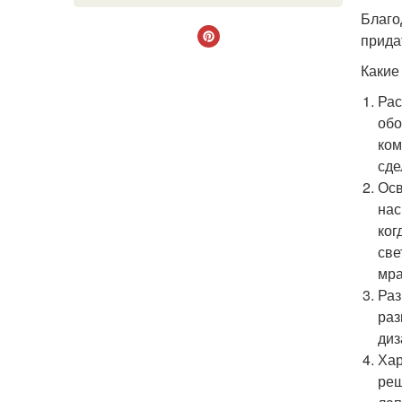
Благо
прида
Какие
Рас
обо
ком
сде
Осв
нас
ког
све
мра
Раз
раз
диз
Хар
реш