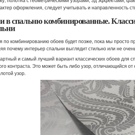
ку, полотна с геометрическими узорами, 3д эффектами, ф
актер оформления, следует учитывать и направленность ст
и в спальню комбинированные. Классич
льни
я по комбинированию обоев будет позже, пока мы просто 
яя почему интерьер спальни выглядит стильно или не очень
артный и самый лучший вариант классических обоев для сп
ого контраста. Это может быть либо узор, отличающийся от 
олотой узор.