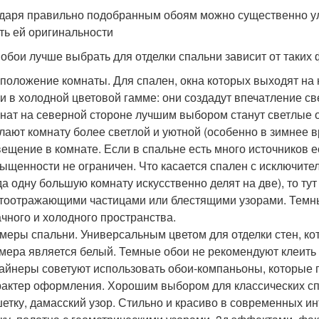
даря правильно подобранным обоям можно существенно улу
ть ей оригинальности
 обои лучше выбрать для отделки спальни зависит от таких 
положение комнаты. Для спален, окна которых выходят на
и в холодной цветовой гамме: они создадут впечатление св
нат на северной стороне лучшим выбором станут светлые о
лают комнату более светлой и уютной (особенно в зимнее вр
ещение в комнате. Если в спальне есть много источников 
ыщенности не ограничен. Что касается спален с исключите
да одну большую комнату искусственно делят на две), то ту
тоотражающими частицами или блестящими узорами. Темные
чного и холодного пространства.
меры спальни. Универсальным цветом для отделки стен, ко
мера является белый. Темные обои не рекомендуют клеить 
айнеры советуют использовать обои-компаньоны, которые 
актер оформления. Хорошим выбором для классических спа
етку, дамасский узор. Стильно и красиво в современных ин