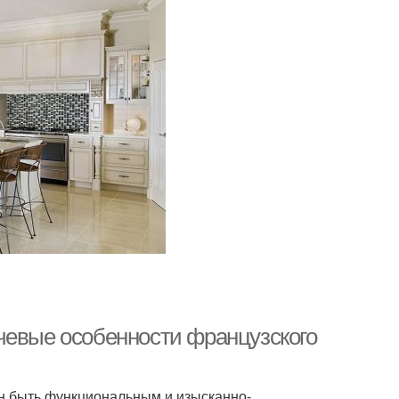
чевые особенности французского
н быть функциональным и изысканно-