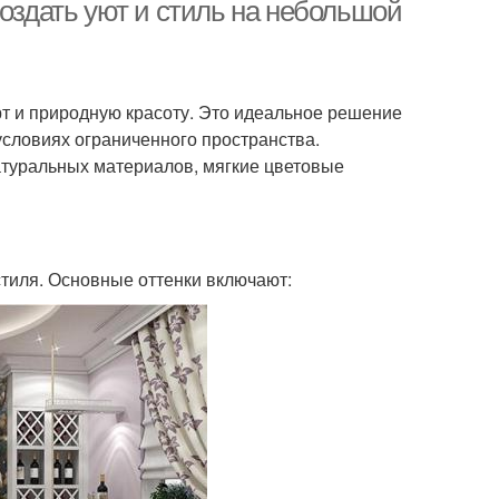
создать уют и стиль на небольшой
и во французском
Французские блюда
орт и природную красоту. Это идеальное решение
стиле
 условиях ограниченного пространства.
туральных материалов, мягкие цветовые
осфера на кухне
Французский дизайн
стиля. Основные оттенки включают:
 в скандинавском
Кухня в стиле
стиле
ня в английском
Викторианский стиль
стиле