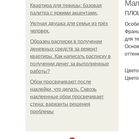
Мал
Квартира для певицы: базовая
пло
палитра с яркими акцентами.
Особе
Уютная двушка для семьи из трёх
Франц
человек.
для т
Образец расписки в получении
Основ
денежных средств за ремонт
оттен
квартиры. Как написать расписку в
получении денег за выполненные
Цвето
работы?
Цвето
Обои просвечивают после
наклейки, что делать. Сквозь
наклеенные обои просвечивает
стена: варианты решения
проблемы