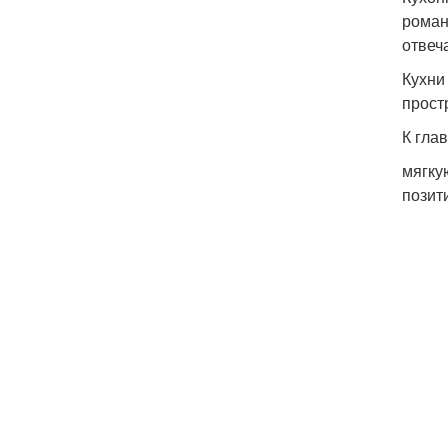
роман
отвеч
Кухни
прост
К гла
мягку
позит