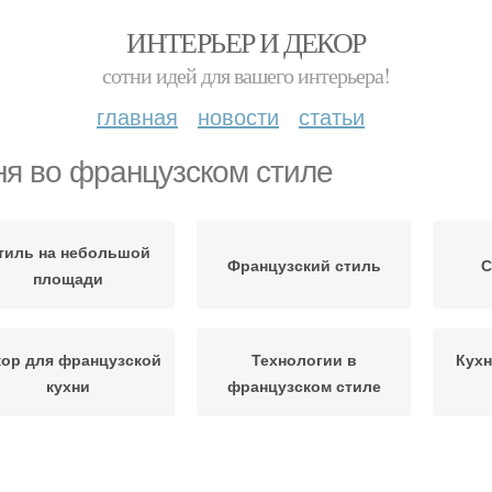
ИНТЕРЬЕР И ДЕКОР
сотни идей для вашего интерьера!
главная
новости
статьи
ня во французском стиле
тиль на небольшой
Французский стиль
С
площади
кор для французской
Технологии в
Кухн
кухни
французском стиле
Стиль в интерьере
Кухни в стиле
Скан