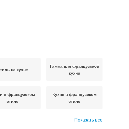
Гамма для французской
тиль на кухне
кухни
и в французском
Кухня в французском
стиле
стиле
Показать все
динавский стиль
Французские дизайны