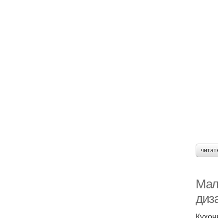
читат
Мал
диз
Кухон