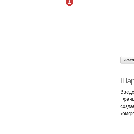
С
читат
Шар
Введе
Франц
созда
комфо