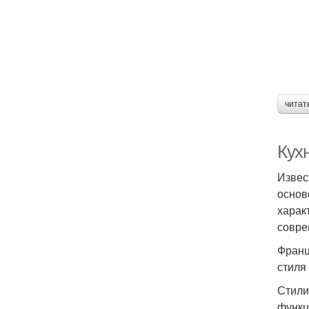
читат
Кух
Извес
основ
харак
совре
Франц
стиля
Стили
функц