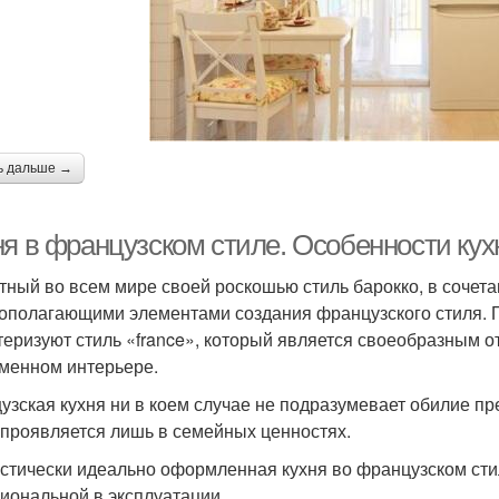
ь дальше →
ня в французском стиле. Особенности кух
тный во всем мире своей роскошью стиль барокко, в сочета
ополагающими элементами создания французского стиля. П
теризуют стиль «france», который является своеобразным о
менном интерьере.
узская кухня ни в коем случае не подразумевает обилие пр
 проявляется лишь в семейных ценностях.
стически идеально оформленная кухня во французском стил
иональной в эксплуатации.