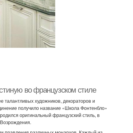
гостиную во французском стиле
лее талантливых художников, декораторов и
единение получило название «Школа Фонтенбло»
ародился оригинальный французский стиль, в
 Возрождения.
ми правления различных монархов. Каждый из