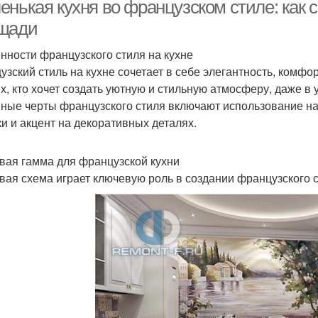
енькая кухня во французском стиле: как 
щади
нности французского стиля на кухне
Кухни для домашнего
Кухн
Французская кухня
узский стиль на кухне сочетает в себе элегантность, комф
уюта
ех, кто хочет создать уютную и стильную атмосферу, даже в
ные черты французского стиля включают использование на
ки и акцент на декоративных деталях.
Кухни с современными
Мебели для кухни
Атм
технологиями
вая гамма для французской кухни
вая схема играет ключевую роль в создании французского 
Кухня в скандинавском
Кухни
Мебель для кухни
стиле
Кухня в итальянском
Кух
Прованс на кухне
стиле