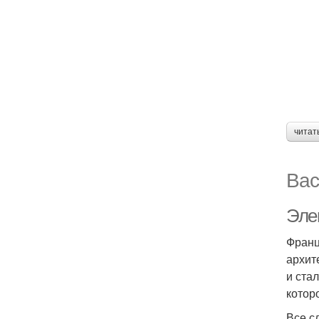
читат
Вас
Эле
Франц
архит
и ста
котор
Все с