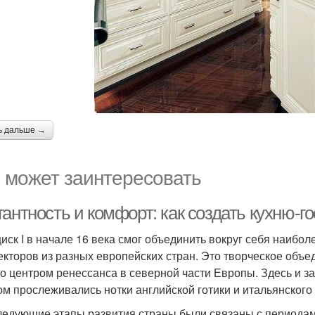
ь дальше →
 может заинтересовать
гантность и комфорт: как создать кухню-
иск I в начале 16 века смог объединить вокруг себя наибо
екторов из разных европейских стран. Это творческое объ
ло центром ренессанса в северной части Европы. Здесь и з
ом прослеживались нотки английской готики и итальянского
ледующие этапы развития страны были связаны с периода