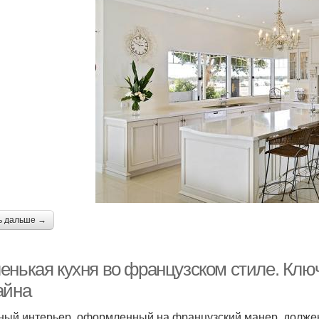
ь дальше →
енькая кухня во французском стиле. Клю
айна
ный интерьер, оформленный на французский манер, долже