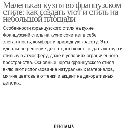
Маленькая кухня во французском
Кухни в французском
Кухня в французском
стиле: как создать уют и стиль на
стиле
стиле
небольшой площади
Особенности французского стиля на кухне
Французский стиль на кухне сочетает в себе
Стиль в интерьере
Кухни в стиле
элегантность, комфорт и природную красоту. Это
идеальное решение для тех, кто хочет создать уютную и
стильную атмосферу, даже в условиях ограниченного
пространства. Основные черты французского стиля
Скандинавский стиль
включают использование натуральных материалов,
мягкие цветовые оттенки и акцент на декоративных
деталях.