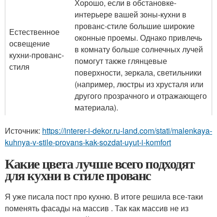
Хорошо, если в обстановке-
интерьере вашей зоны-кухни в
прованс-стиле большие широкие
Естественное
оконные проемы. Однако привлечь
освещение
в комнату больше солнечных лучей
кухни-прованс-
помогут также глянцевые
стиля
поверхности, зеркала, светильники
(например, люстры из хрусталя или
другого прозрачного и отражающего
материала).
Источник:
https://interer-i-dekor.ru-land.com/stati/malenkaya-
kuhnya-v-stile-provans-kak-sozdat-uyut-i-komfort
Какие цвета лучше всего подходят
для кухни в стиле прованс
Я уже писала пост про кухню. В итоге решила все-таки
поменять фасады на массив . Так как массив не из