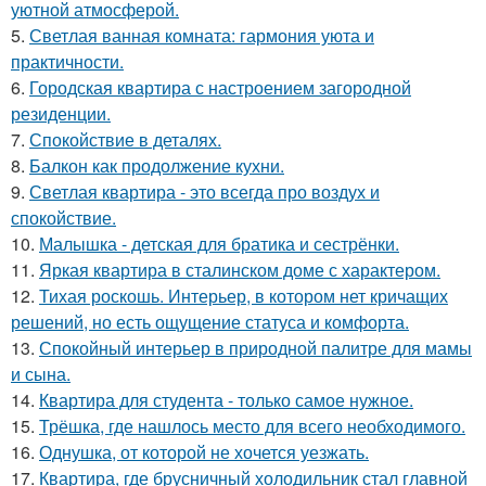
уютной атмосферой.
5.
Светлая ванная комната: гармония уюта и
практичности.
6.
Городская квартира с настроением загородной
резиденции.
7.
Спокойствие в деталях.
8.
Балкон как продолжение кухни.
9.
Светлая квартира - это всегда про воздух и
спокойствие.
10.
Малышка - детская для братика и сестрёнки.
11.
Яркая квартира в сталинском доме с характером.
12.
Тихая роскошь. Интерьер, в котором нет кричащих
решений, но есть ощущение статуса и комфорта.
13.
Спокойный интерьер в природной палитре для мамы
и сына.
14.
Квартира для студента - только самое нужное.
15.
Трёшка, где нашлось место для всего необходимого.
16.
Однушка, от которой не хочется уезжать.
17.
Квартира, где брусничный холодильник стал главной