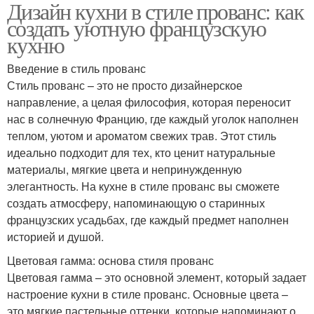
Дизайн кухни в стиле прованс: как
Декоративные
Элементы в кухне
создать уютную французскую
элементы
кухню
Введение в стиль прованс
Кухни в прованском
Стиль прованс – это не просто дизайнерское
Кухни с элементами
стиле
направление, а целая философия, которая переносит
нас в солнечную Францию, где каждый уголок наполнен
теплом, уютом и ароматом свежих трав. Этот стиль
идеально подходит для тех, кто ценит натуральные
Декор в стиле
материалы, мягкие цвета и непринужденную
элегантность. На кухне в стиле прованс вы сможете
создать атмосферу, напоминающую о старинных
французских усадьбах, где каждый предмет наполнен
историей и душой.
Цветовая гамма: основа стиля прованс
Цветовая гамма – это основной элемент, который задает
настроение кухни в стиле прованс. Основные цвета –
это мягкие пастельные оттенки, которые напоминают о