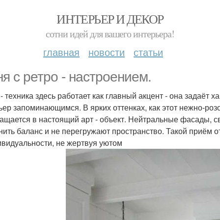
ИНТЕРЬЕР И ДЕКОР
сотни идей для вашего интерьера!
главная
новости
статьи
ня с ретро - настроением.
 - техника здесь работает как главный акцент - она задаёт х
ьер запоминающимся. В ярких оттенках, как этот нежно-ро
ащается в настоящий арт - объект. Нейтральные фасады, с
нить баланс и не перегружают пространство. Такой приём о
ивидуальности, не жертвуя уютом