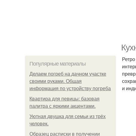
Кух
Ретро
Популярные материалы
интер
превр
Делаем погреб на дачном участке
сохра
своими руками. Общая
и инд
информация по устройству погреба
Квартира для певицы: базовая
палитра с яркими акцентами.
Уютная двушка для семьи из трёх
человек.
Образец расписки в получении