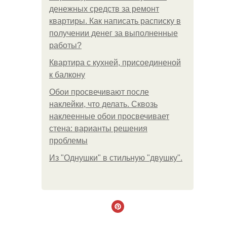
денежных средств за ремонт
квартиры. Как написать расписку в
получении денег за выполненные
работы?
Квартира с кухней, присоединеной
к балкону
Обои просвечивают после
наклейки, что делать. Сквозь
наклеенные обои просвечивает
стена: варианты решения
проблемы
Из "Однушки" в стильную "двушку".