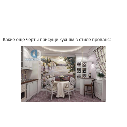
Решения в стиле
Декор для кухни
Какие еще черты присущи кухням в стиле прованс:
Малогабаритная кухня
Гамма для кухни
Прованс на
Мебели в стиле
малогабаритной кухне
Интерьер на
Кухня без перегрузки
малогабаритной кухне