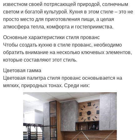
известном своей потрясающей природой, солнечным
Кухни во французском
Кухня в итальянском
светом и богатой культурой. Кухня в этом стиле – это не
стиле
стиле
просто место для приготовления пищи, а целая
атмосфера тепла, комфорта и гостеприимства.
Основные характеристики стиля прованс
Кухня в английском
Чтобы создать кухню в стиле прованс, необходимо
Викторианский стиль
стиле
обратить внимание на несколько ключевых элементов,
которые составляют этот стиль.
Цветовая гамма
Кухня во французском
Цветовая палитра стиля прованс основывается на
Стиль в оформлении
стиле
мягких, природных тонах. Среди них: