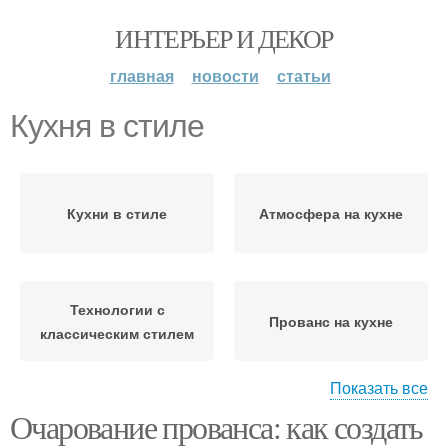
ИНТЕРЬЕР И ДЕКОР
главная
новости
статьи
Кухня в стиле
Кухни в стиле
Атмосфера на кухне
Технологии с
Прованс на кухне
классическим стилем
Показать все
Очарование прованса: как создать
Прованс в
Прованс в
малогабаритной кухне
современную кухню