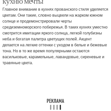
кухню мечты
Главное внимание в кухнях прованского стиля уделяется
цветам. Они такие, словно выцвели на жарком южном
солнце и продемонстрировали черты
Мебели для кухни
Элементы в кухню
средиземноморского побережья. В таких кухнях уместно
смотрится имитации яркого солнца, легкой голубизны
неба и богатая палитра цветущих полей. Акцент
делается на легкие оттенки с уходом в белые и бежевые
Деревянная кухня
Фартук для кухни
тона. Но в то же время популярными остаются
васильковые, карамельные, лавандовые, сиреневые и
травяные цвета.
Различия между
Введение в стиль
кухнями
Мебель в стиле
Хранение на кухне