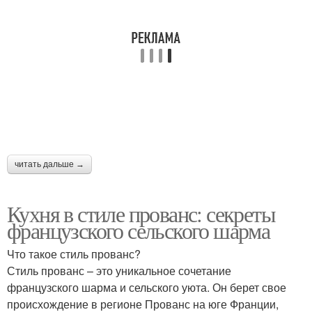
Французская кухня
Кулинарные стили
Кафе для кухни
Аксессуары в стиле
читать дальше →
Комфорт в кухне
Светы на кухне
Кухня в стиле прованс: секреты
французского сельского шарма
Что такое стиль прованс?
Кухня в французском
Зоны на кухне
Стиль прованс – это уникальное сочетание
стиле
французского шарма и сельского уюта. Он берет свое
происхождение в регионе Прованс на юге Франции,