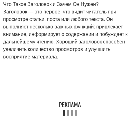
Что Такое Заголовок и Зачем Он Нужен?
Заголовок — это первое, что видит читатель при
просмотре статьи, поста или любого текста. Он
Кухни в французском
выполняет несколько важных функций: привлекает
Кухня в стиле
стиле
внимание, информирует о содержании и побуждает к
дальнейшему чтению. Хороший заголовок способен
увеличить количество просмотров и улучшить
восприятие материала.
Малогабаритная кухня
Гамма для кухни
Прованс на
Интерьер на
малогабаритной кухне
малогабаритной кухне
Кухни в стиле