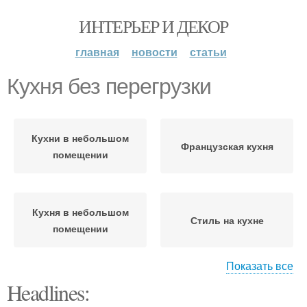
ИНТЕРЬЕР И ДЕКОР
главная
новости
статьи
Кухня без перегрузки
Кухни в небольшом
Французская кухня
помещении
Кухня в небольшом
Стиль на кухне
помещении
Показать все
Headlines:
Гамма для французской
Кухни в маленьком
кухни
пространстве