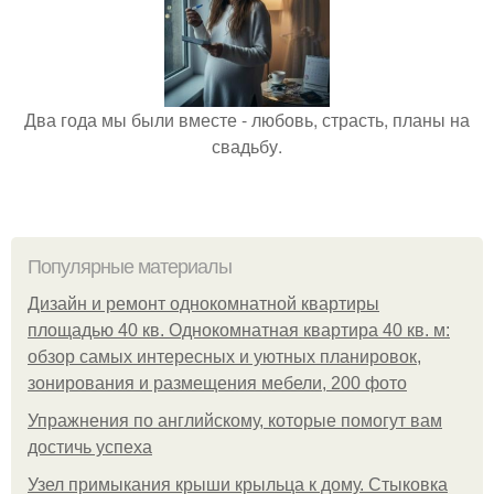
Два года мы были вместе - любовь, страсть, планы на
свадьбу.
Популярные материалы
Дизайн и ремонт однокомнатной квартиры
площадью 40 кв. Однокомнатная квартира 40 кв. м:
обзор самых интересных и уютных планировок,
зонирования и размещения мебели, 200 фото
Упражнения по английскому, которые помогут вам
достичь успеха
Узел примыкания крыши крыльца к дому. Стыковка