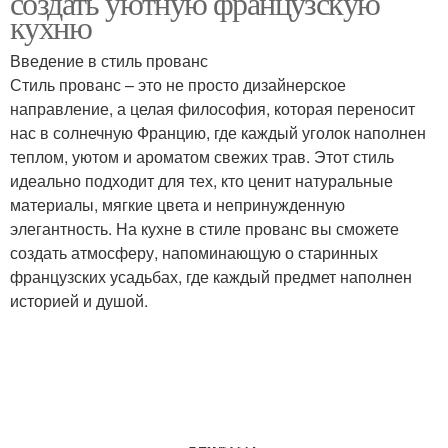
создать уютную французскую
кухню
Введение в стиль прованс
Решения для
Стиль прованс – это не просто дизайнерское
Цветовая палитра
зонирования
направление, а целая философия, которая переносит
нас в солнечную Францию, где каждый уголок наполнен
теплом, уютом и ароматом свежих трав. Этот стиль
идеально подходит для тех, кто ценит натуральные
Современные решения
Решения для хранения
материалы, мягкие цвета и непринужденную
элегантность. На кухне в стиле прованс вы сможете
создать атмосферу, напоминающую о старинных
французских усадьбах, где каждый предмет наполнен
Решения для ванных
историей и душой.
Мебельные решения
комнат