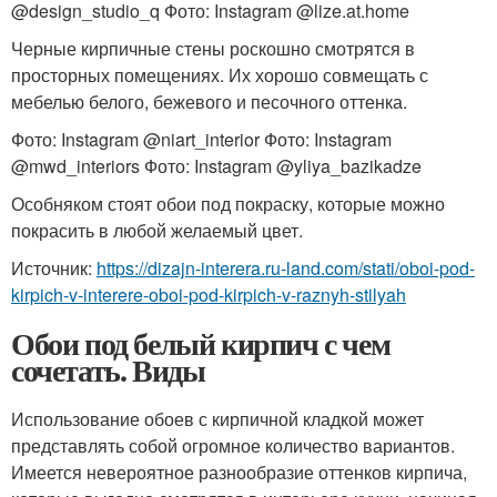
@design_studio_q Фото: Instagram @lize.at.home
Черные кирпичные стены роскошно смотрятся в
просторных помещениях. Их хорошо совмещать с
мебелью белого, бежевого и песочного оттенка.
Фото: Instagram @niart_interior Фото: Instagram
@mwd_interiors Фото: Instagram @yliya_bazikadze
Особняком стоят обои под покраску, которые можно
покрасить в любой желаемый цвет.
Источник:
https://dizajn-interera.ru-land.com/stati/oboi-pod-
kirpich-v-interere-oboi-pod-kirpich-v-raznyh-stilyah
Обои под белый кирпич с чем
сочетать. Виды
Использование обоев с кирпичной кладкой может
представлять собой огромное количество вариантов.
Имеется невероятное разнообразие оттенков кирпича,