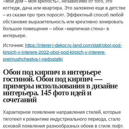
«мой дом – моя крепость», независимо от того, это
коттедж, дача или квартира. Это заложено еще в детстве
– из сказки про трех поросят. Эффектный способ любой
обстановке выразительность или креативно зонировать
большое помещение – обои «кирпичная стена» в
интерьере.
Источник:
https://interer-i-dekor.ru-land.com/stati/oboi-pod-
kirpich-v-interere-2022-oboi-pod-kirpich-v-interere-
preimushchestva-i-nedostatki
Обои под кирпич в интерьере
гостиной. Обои под кирпич —
примеры использования в дизайне
интерьера. 145 фото идей и
сочетаний
Характерное появление направления стилей, которые
тяготеют к романтике индустриального периода, стало
основой появления разнообразных обоев в стиле лофт.