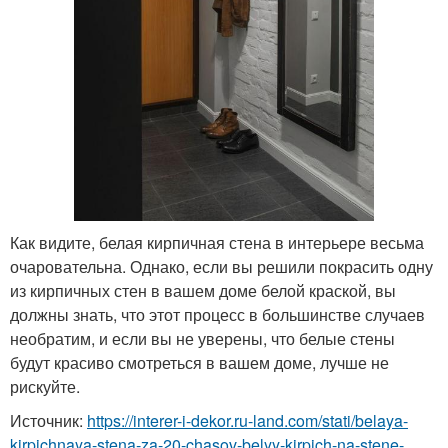
Как видите, белая кирпичная стена в интерьере весьма
очаровательна. Однако, если вы решили покрасить одну
из кирпичных стен в вашем доме белой краской, вы
должны знать, что этот процесс в большинстве случаев
необратим, и если вы не уверены, что белые стены
будут красиво смотреться в вашем доме, лучше не
рискуйте.
Источник:
https://interer-i-dekor.ru-land.com/stati/belaya-
kirpichnaya-stena-za-20-chasov-belyy-kirpich-na-stene-