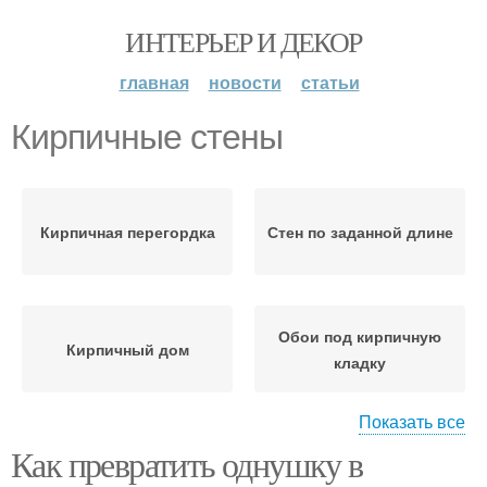
ИНТЕРЬЕР И ДЕКОР
главная
новости
статьи
Кирпичные стены
Кирпичная перегордка
Стен по заданной длине
Обои под кирпичную
Кирпичный дом
кладку
Показать все
Как превратить однушку в
Обоев под кирпичную
Прихожая с
кладку
кирпичными стенами