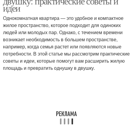
двушку: практические советы и
идеи
Однокомнатная квартира — это удобное и компактное
жилое пространство, которое подходит для одиноких
Стен на кухне
Стен в интерьере
людей или молодых пар. Однако, с течением времени
возникает необходимость в большем пространстве,
например, когда семья растет или появляются новые
потребности. В этой статье мы рассмотрим практические
Кирпичная отделка
Стен под белый кирпич
советы и идеи, которые помогут вам расширить жилую
площадь и превратить однушку в двушку.
Стены в интерьере
Стен под кирпич
Стены из белого
Стен из белого кирпича
кирпича