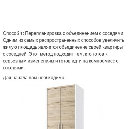
Кирпичная кладка
Кирпичная стена
Способ 1: Перепланировка с объединением с соседями
Одним из самых распространенных способов увеличить
жилую площадь является объединение своей квартиры
Стены под кирпич
Стены к работе
с соседней. Этот метод подходит тем, кто готов к
серьезным изменениям и готов идти на компромисс с
соседями.
Для начала вам необходимо:
Стен со старой
Уличные стены
штукатуркой
Пароизоляция для стен
Стены в квартире