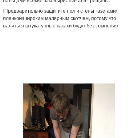
пальцами всякие заковыристые аля-трещины.
!Предварительно защитите пол и стены газетами/
пленкой/широким малярным скотчем, потому что
валиться штукатурные какахи будут без сомнения