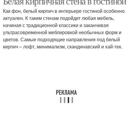
Белая кирпичная стена в гостиной
Как фон, белый кирпич в интерьере гостиной особенно
актуален. К таким стенам подойдет любая мебель,
начиная с традиционной классики и заканчивая
Обои под белый кирпич
Обои под кирпич
ультрасовременной меблировкой необычных форм и
цветов. Самые подходящие направления под белый
кирпич – лофт, минимализм, скандинавский и хай-тек.
Кирпич для имитации
Стен под кирпич
Стен из белого кирпича
Прихожая под кирпич
Камень в прихожей
Облицовочный кирпич