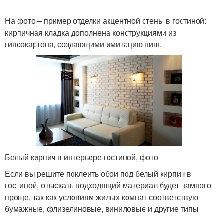
На фото – пример отделки акцентной стены в гостиной:
кирпичная кладка дополнена конструкциями из
Кирпич в коридоре
Стен в прихожей
гипсокартона, создающими имитацию ниш.
Кирпич в квартире
Кирпич для стены
Кирпич на кухне
Кирпич из гипса
Белый кирпич в интерьере гостиной, фото
Если вы решите поклеить обои под белый кирпич в
гостиной, отыскать подходящий материал будет намного
Венецианский кирпич
Кирпич на стене
проще, так как условиям жилых комнат соответствуют
бумажные, флизелиновые, виниловые и другие типы