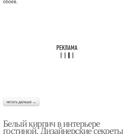
обоев.
Натуральный кирпич
Крашеный кирпич
Кирпич в дизайне
Декоративные кирпичи
Отделки под кирпич
читать дальше →
Белый кирпич в интерьере
гостиной. Дизайнерские секреты