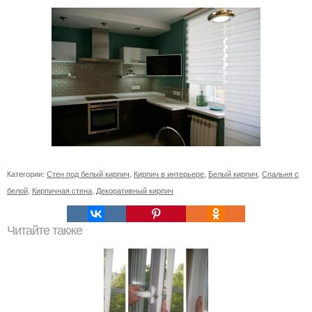
Категории:
Стен под белый кирпич
,
Кирпич в интерьере
,
Белый кирпич
,
Спальня с
белой
,
Кирпичная стена
,
Декоративный кирпич
Читайте также