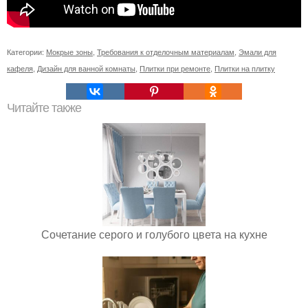
Категории:
Мокрые зоны
,
Требования к отделочным материалам
,
Эмали для
кафеля
,
Дизайн для ванной комнаты
,
Плитки при ремонте
,
Плитки на плитку
Читайте также
Сочетание серого и голубого цвета на кухне