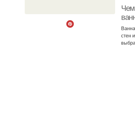
Чем
ван
Ванна
стен 
выбра