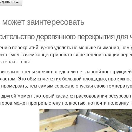
ь дальше →
 может заинтересовать
оительство деревянного перекрытия для 
ению перекрытий нужно уделять не меньше внимания, чем у
зить, мол, зачем концентрироваться не теплоизоляции пере
ь тепла стены.
вительно, стены являются едва ли не главной конструкцией
ластом. Это объясняется их большой площадью, протяжнос
 промерзать, тем самым серьезно опуская свою температур
и другой момент, который касается расходования ресурсов 
торов может прогреть стену полностью, но почти половину т