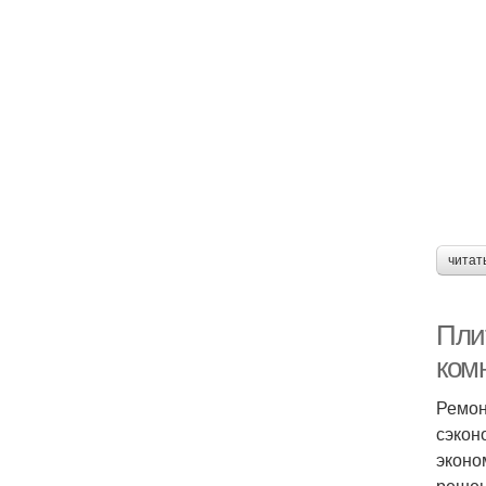
читат
Плит
ком
Ремон
сэкон
эконо
решен