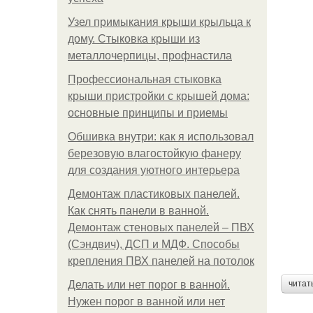
Узел примыкания крыши крыльца к
дому. Стыковка крыши из
металлочерпицы, профнастила
Профессиональная стыковка
крыши пристройки с крышей дома:
основные принципы и приемы
Обшивка внутри: как я использовал
березовую влагостойкую фанеру
для создания уютного интерьера
Демонтаж пластиковых панелей.
Как снять панели в ванной.
Демонтаж стеновых панелей – ПВХ
(Сэндвич), ДСП и МДФ. Способы
крепления ПВХ панелей на потолок
Делать или нет порог в ванной.
читат
Нужен порог в ванной или нет