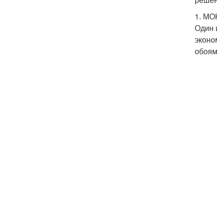
1. М
Один 
эконо
обоям