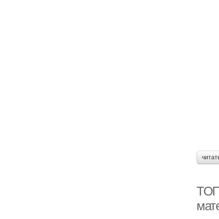
читат
ТОП
мат