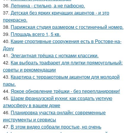
36.
Лепнина - стильно, а не пафосно.
37.
Детская без ярких кричащих акцентов - и это
прекрасно.
38.
Парижская студия размером с гостиничный номер.
39.
Площадь всего 1, 5 кв.
40.
Какие спортивные сооружения есть в Ростове-на-
Дону
41.
Элегантная трёшка с нотками классики.
42.
Как выбрать трафарет для плитки прямоугольный:
советы и рекомендации
43.
Квартира с терракотовым акцентом для молодой
пары.
44.
Яркое обновление трёшки - без перепланировки!
45.
Шарм французской кухни: как создать уютную
атмосферу в вашем доме
46.
Планировка участка онлайн: современные
инструменты и сервисы
47.
В этом видео собрали простые, но очень