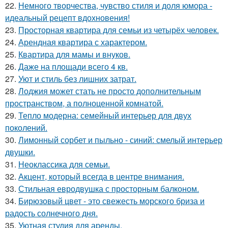
22.
Немного творчества, чувство стиля и доля юмора -
идеальный рецепт вдохновения!
23.
Просторная квартира для семьи из четырёх человек.
24.
Арендная квартира с характером.
25.
Квартира для мамы и внуков.
26.
Даже на площади всего 4 кв.
27.
Уют и стиль без лишних затрат.
28.
Лоджия может стать не просто дополнительным
пространством, а полноценной комнатой.
29.
Тепло модерна: семейный интерьер для двух
поколений.
30.
Лимонный сорбет и пыльно - синий: смелый интерьер
двушки.
31.
Неоклассика для семьи.
32.
Акцент, который всегда в центре внимания.
33.
Стильная евродвушка с просторным балконом.
34.
Бирюзовый цвет - это свежесть морского бриза и
радость солнечного дня.
35.
Уютная студия для аренды.