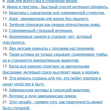
8.
Дом для искусства и спокойной жизни.
9.
Декор и текстиль - быстрый способ интерьер обновить.
10.
Квартира с характером для современной студентки.
11.
Дарк - минимализм для жизни без лишнего.
12.
Зелёная прихожая как первое впечатление дома.
13.
Современный стильный интерьер.
14.
Деревянные панели в спальне: уют, который
чувствуется.
15.
Две детские комнаты с похожим настроением.
16.
Такая шторка не только скрывает содержимое тумбы,
но и становится декоративным акцентом.
17.
Когда всё важное спрятано за аккуратными
фасадами, интерьер сразу выглядит чище и дороже.
18.
Эта кровать создана для тех, кто любит порядок и
ценит удобство в быту.
19.
Африканские мотивы в городской квартире.
20.
Дуплекс в духе американских домов.
21.
Этот дизайн - пример того, как практичность может
быть стильной.