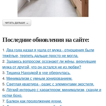
читать дальше →
Последние обновления на сайте:
1.
Два года назад я ушла от мужа - отношения были
тяжёлые, терпеть дальше просто не могла.
2.
Задаюсь вопросом: осознают ли жёны, вернувшие
мужа от другой, что он остался не из любви?
3.
Тишина Находкой в ухе обернулась.
4.
Минимализм с умным зонированием.
5.
Светлая квартира - оазис с элементами экостиля.
6.
Лёгкий интерьер с характером: минимализм, сканди и
нотки бохо.
7.
Балкон как продолжение кухни.