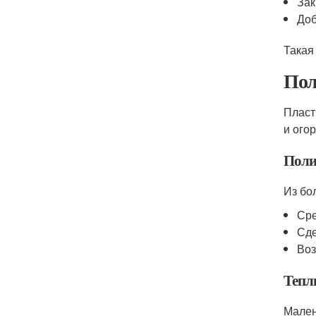
Зак
Доб
Такая
Пол
Пласт
и ого
Поли
Из бо
Сре
Сде
Воз
Тепл
Мален