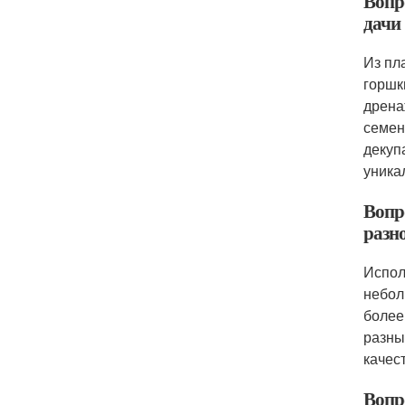
Вопр
дачи
Из пл
горшк
дрена
семен
декуп
уника
Вопр
разн
Испол
небол
более
разны
качес
Вопро