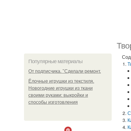
Тво
Сод
Популярные материалы
Т
От подписчика. "Сделали ремонт.
Ёлочные игрушки из текстиля.
Новогодние игрушки из ткани
своими руками: выкройки и
способы изготовления
С
К
К