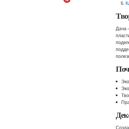
К
Тво
Дача 
пласт
подел
подде
полез
Поч
Эко
Эко
Тво
Пра
Дек
Созда