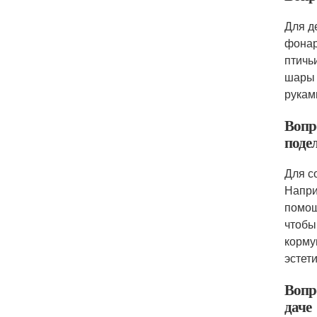
Для д
фонар
птичь
шары 
рукам
Вопр
поде
Для с
Напри
помощ
чтобы
корму
эстет
Вопр
даче