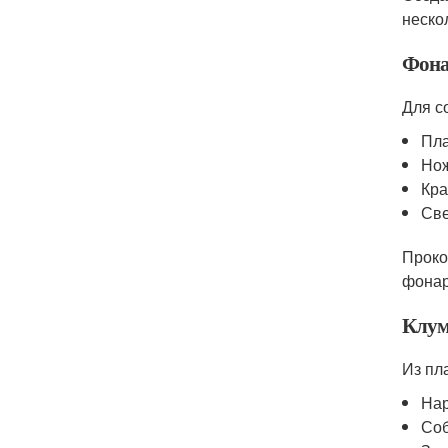
неско
Фона
Для с
Пла
Нож
Кра
Све
Проко
фонар
Клум
Из пл
Нар
Соб