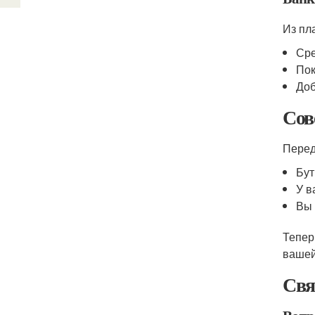
Из пл
Сре
Пок
Доб
Сов
Перед
Бут
У в
Вы 
Тепер
вашей
Свя