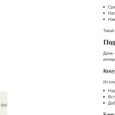
Сре
Нап
Нак
Такая
Под
Дача 
интер
Куку
Из пл
Нар
Вст
⇦
Доб
Банк