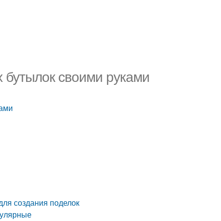
х бутылок своими руками
ками
для создания поделок
пулярные