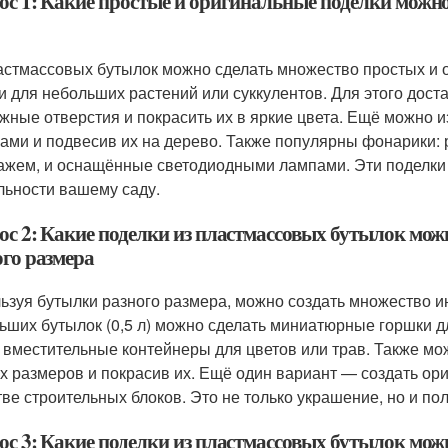
ос 1: Какие простые и оригинальные поделки можно
астмассовых бутылок можно сделать множество простых и 
и для небольших растений или суккулентов. Для этого доста
жные отверстия и покрасить их в яркие цвета. Ещё можно и
ами и подвесив их на дерево. Также популярны фонарики: 
ажем, и оснащённые светодиодными лампами. Эти поделки 
льности вашему саду.
ос 2: Какие поделки из пластмассовых бутылок можн
ого размера
ьзуя бутылки разного размера, можно создать множество и
ьших бутылок (0,5 л) можно сделать миниатюрные горшки для
 вместительные контейнеры для цветов или трав. Также мо
х размеров и покрасив их. Ещё один вариант — создать ори
тве строительных блоков. Это не только украшение, но и по
с 3: Какие поделки из пластмассовых бутылок можно