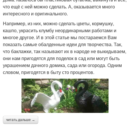
что ещё с ней можно сделать. А, оказывается много
Поделка из
Птички из бутылок
интересного и оригинального.
пластиковой бутылки
Например, из них, можно сделать цветы, кормушку,
кашпо, украсить клумбу неординарными работами и
многое другое. И в этой статье мы постараемся Вам
Бутылки для детского
Поделки из
показать самые обалденные идеи для творчества. Так,
сада
пятилитровых бутылок
что баклажки, так называют их в народе не выкидываем,
они нам пригодятся для поделок в сад или могут быть
украшением дачного домика, сада или огорода. Одним
словом, пригодятся в быту сто процентов.
Литровые бутылки
Бутылки на даче
Пуфик из пластиковых
Бутылки для улицы
бутылок
читать дальше →