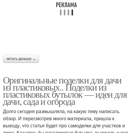
Бордюр из
Бутылки для кухни
пластиковых бутылок
Сад из пластиковых
Бутылки для детей
бутылок
читать дальше →
Оригинальные поделки для дачи
Бутылки в школу
Поделки из бутылок
из пластиковых.. Поделки из
пластиковых бутылок — идеи для
дачи, сада и огорода
Долго сегодня размышляла, на какую тему написать
Ежик для дачи
Кашпо для дачи
обзор. И пересмотрев много материала, пришла к
выводу, что статья будет про самоделки для участков и
дома. Казалось бы пластиковая бутылка, выкинуть и все,