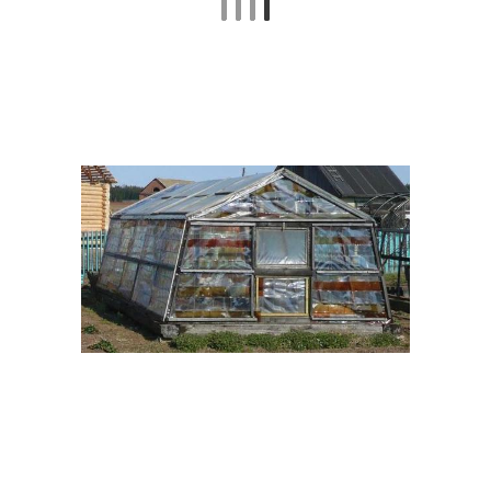
Пальма из
Пальма из пластиковых
пластмассовых
бутылок
бутылок
Коровка из
Бутылки в дизайне
пластиковых бутылок
Одуванчик из
Изделия из
пластиковых бутылок
пластиковых бутылок
Пальма из бутылок
Крышки от бутылок