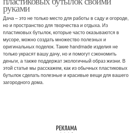
пластиковых бутылок своими
руками
Дача – это не только место для работы в саду и огороде,
но и пространство для творчества и отдыха. Из
Пластиковые бутылки
Идеи для дачи
пластиковых бутылок, которые часто оказываются в
мусоре, можно создать множество полезных и
оригинальных поделок. Такие handmade изделия не
только украсят вашу дачу, но и помогут сэкономить
Руки для дачи
Клумбы для дачи
деньги, а также поддержат экологичный образ жизни. В
этой статье мы расскажем, как из обычных пластиковых
бутылок сделать полезные и красивые вещи для вашего
загородного дома.
Сова из пластиковой
Бутылки для сада
бутылки
Попугай из
Попугай из пластиковой
пластиковых бутылок
бутылки