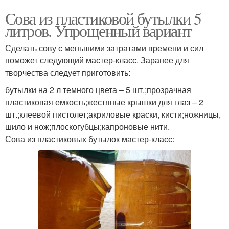
Цвета из пластиковых
Сова из пластиковой бутылки 5
бутылок
литров. Упрощенный вариант
Сделать сову с меньшими затратами времени и сил
поможет следующий мастер-класс. Заранее для
творчества следует приготовить:
бутылки на 2 л темного цвета – 5 шт.;прозрачная
пластиковая емкость;жестяные крышки для глаз – 2
шт.;клеевой пистолет;акриловые краски, кисти;ножницы,
шило и нож;плоскогубцы;капроновые нити.
Сова из пластиковых бутылок мастер-класс: