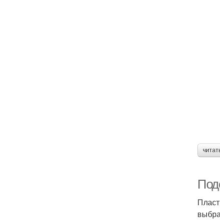
читат
Под
Пласт
выбра