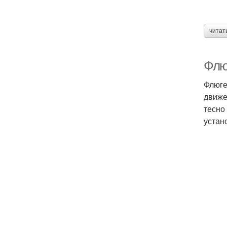
читат
Флю
Флюге
движе
тесно
устан