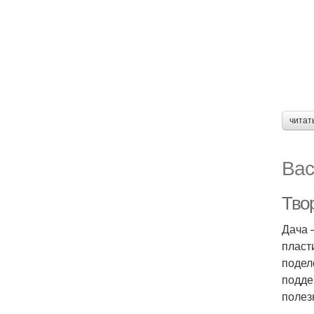
читат
Вас
Тво
Дача 
пласт
подел
подде
полез