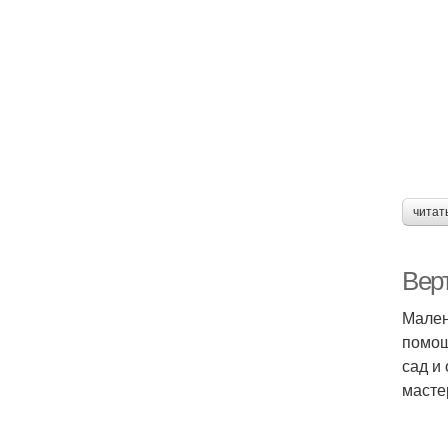
читат
Вер
Мален
помощ
сад и
масте