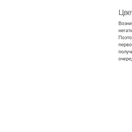
Цве
Возни
негат
Поэто
перво
получ
очере