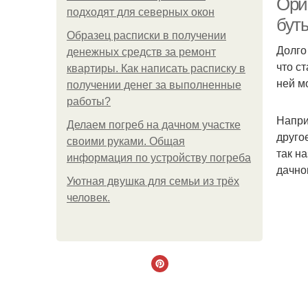
Ори
подходят для северных окон
буты
Образец расписки в получении
Долго
денежных средств за ремонт
что с
квартиры. Как написать расписку в
ней м
получении денег за выполненные
работы?
Напри
Делаем погреб на дачном участке
друго
своими руками. Общая
так н
информация по устройству погреба
дачно
Уютная двушка для семьи из трёх
человек.