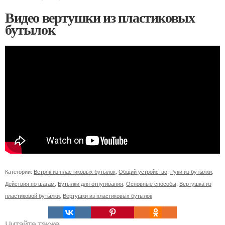
Видео вертушки из пластиковых
бутылок
Категории:
Ветряк из пластиковых бутылок
,
Общий устройство
,
Руки из бутылки
,
Действия по шагам
,
Бутылки для отпугивания
,
Основные способы
,
Вертушка из
пластиковой бутылки
,
Вертушки из пластиковых бутылок
Читайте также