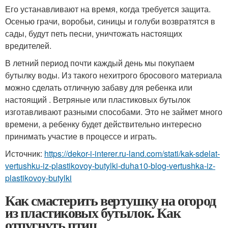
Его устанавливают на время, когда требуется защита.
Осенью грачи, воробьи, синицы и голуби возвратятся в
сады, будут петь песни, уничтожать настоящих
вредителей.
В летний период почти каждый день мы покупаем
бутылку воды. Из такого нехитрого бросового материала
можно сделать отличную забаву для ребенка или
настоящий . Ветряные или пластиковых бутылок
изготавливают разными способами. Это не займет много
времени, а ребенку будет действительно интересно
принимать участие в процессе и играть.
Источник:
https://dekor-i-interer.ru-land.com/stati/kak-sdelat-
vertushku-iz-plastikovoy-butylki-duha10-blog-vertushka-iz-
plastikovoy-butylki
Как смастерить вертушку на огород
из пластиковых бутылок. Как
отпугнуть птиц