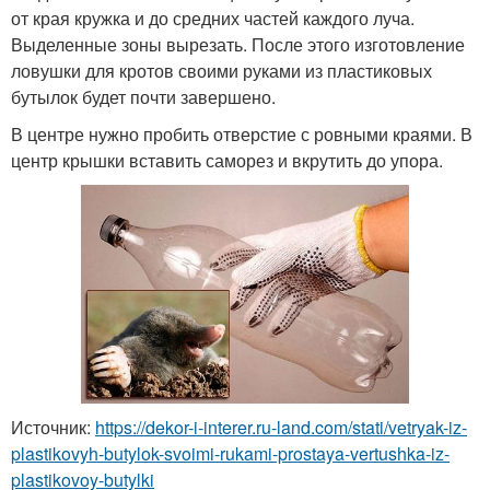
от края кружка и до средних частей каждого луча.
Выделенные зоны вырезать. После этого изготовление
ловушки для кротов своими руками из пластиковых
бутылок будет почти завершено.
В центре нужно пробить отверстие с ровными краями. В
центр крышки вставить саморез и вкрутить до упора.
Источник:
https://dekor-i-interer.ru-land.com/stati/vetryak-iz-
plastikovyh-butylok-svoimi-rukami-prostaya-vertushka-iz-
plastikovoy-butylki