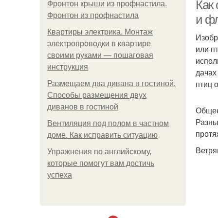
Как 
Фронтон крыши из профнастила.
Фронтон из профнастила
и ф
Квартиры электрика. Монтаж
Изобр
электропроводки в квартире
или п
пл
своими руками — пошаговая
испол
инструкция
дачах
птиц 
Размещаем два дивана в гостиной.
Способы размещения двух
диванов в гостиной
Общее
Разны
Вентиляция под полом в частном
протя
доме. Как исправить ситуацию
Ветря
Упражнения по английскому,
которые помогут вам достичь
успеха