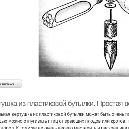
ь дальше →
тушка из пластиковой бутылки. Простая в
ькая вертушка из пластиковой бутылки может быть очень 
ью можно отпугивать птиц от зреющих плодов или кротов, 
 огород. К тому же ее очень весело мастерить и раскрашива