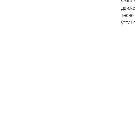
Флюге
движе
тесно
устан