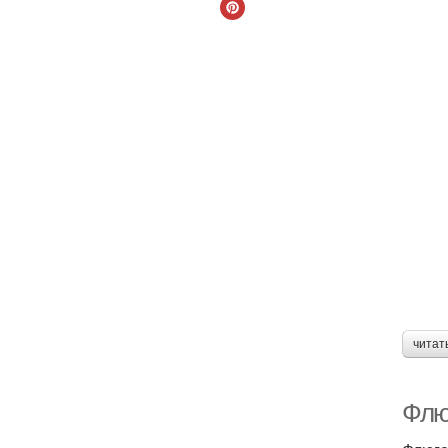
читат
Флю