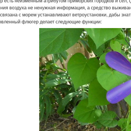
р есть неизменным атрибутом приморских городков и сёл, г
ния воздуха не ненужная информация, а средство выживани
 связана с морем устанавливают ветроустановки, дабы знат
овленный флюгер делает следующие функции: