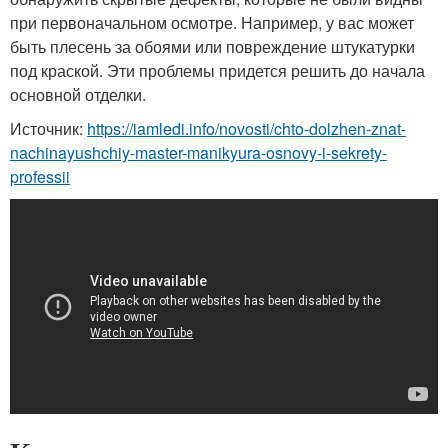
при первоначальном осмотре. Например, у вас может
быть плесень за обоями или повреждение штукатурки
под краской. Эти проблемы придется решить до начала
основной отделки.
Источник:
https://iamledi.info/novosti/chto-dolzhen-znat-
nachinayushchiy-master-manikyura-osnovy-i-sekrety-
professii